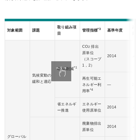
取り組み項
20
*3
対象範囲
課題
管理指標
基準年度
目
目標
CO
排出
2
原単位
2014
▲4
（スコープ
1，2）
*1
CO
削減
2
気候変動の
再生可能エ
緩和と適応
ネルギー利
―
20
*4
用率
省エネルギ
エネルギー
2014
▲3
ー推進
使用原単位
廃棄物排出
2014
▲4
原単位
グローバル