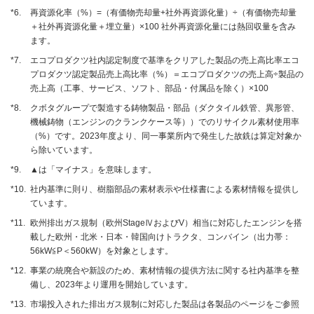
*6.
再資源化率（%）=（有価物売却量+社外再資源化量）÷（有価物売却量
＋社外再資源化量＋埋立量）×100 社外再資源化量には熱回収量を含み
ます。
*7.
エコプロダクツ社内認定制度で基準をクリアした製品の売上高比率エコ
プロダクツ認定製品売上高比率（%）＝エコプロダクツの売上高÷製品の
売上高（工事、サービス、ソフト、部品・付属品を除く）×100
*8.
クボタグループで製造する鋳物製品・部品（ダクタイル鉄管、異形管、
機械鋳物（エンジンのクランクケース等））でのリサイクル素材使用率
（%）です。2023年度より、同一事業所内で発生した故銑は算定対象か
ら除いています。
*9.
▲は「マイナス」を意味します。
*10.
社内基準に則り、樹脂部品の素材表示や仕様書による素材情報を提供し
ています。
*11.
欧州排出ガス規制（欧州StageⅣおよびV）相当に対応したエンジンを搭
載した欧州・北米・日本・韓国向けトラクタ、コンバイン（出力帯：
56kW≦P＜560kW）を対象とします。
*12.
事業の統廃合や新設のため、素材情報の提供方法に関する社内基準を整
備し、2023年より運用を開始しています。
*13.
市場投入された排出ガス規制に対応した製品は各製品のページをご参照