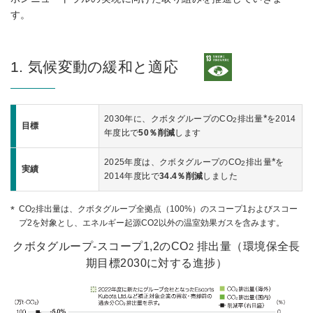
す。
1. 気候変動の緩和と適応
*
2030年に、クボタグループのCO
排出量
を2014
2
目標
年度比で
50％削減
します
*
2025年度は、クボタグループのCO
排出量
を
2
実績
2014年度比で
34.4％削減
しました
CO
排出量は、クボタグループ全拠点（100%）のスコープ1およびスコー
2
プ2を対象とし、エネルギー起源CO2以外の温室効果ガスを含みます。
クボタグループ-スコープ1,2のCO
排出量（環境保全長
2
期目標2030に対する進捗）