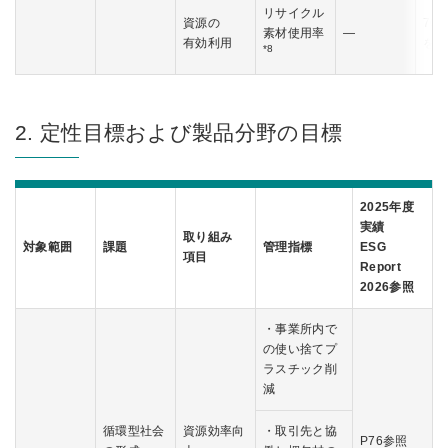
リサイクル
資源の
70
素材使用率
―
有効利用
を維
*8
2. 定性目標および製品分野の目標
2025年度
実績
取り組み
対象範囲
課題
管理指標
ESG
項目
Report
2026参照
・事業所内で
の使い捨てプ
ラスチック削
減
循環型社会
資源効率向
・取引先と協
P76参照