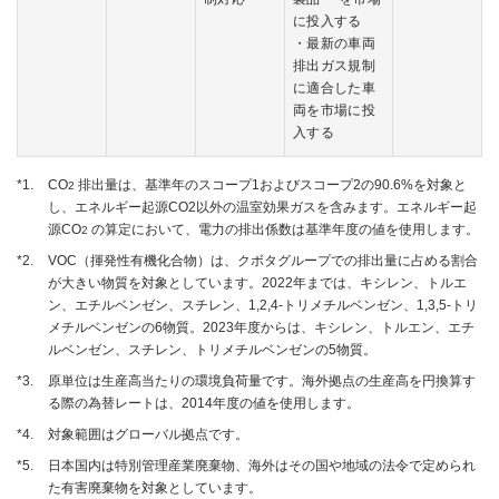
に投入する
・最新の車両
排出ガス規制
に適合した車
両を市場に投
入する
*1.
CO
排出量は、基準年のスコープ1およびスコープ2の90.6%を対象と
2
し、エネルギー起源CO2以外の温室効果ガスを含みます。エネルギー起
源CO
の算定において、電力の排出係数は基準年度の値を使用します。
2
*2.
VOC（揮発性有機化合物）は、クボタグループでの排出量に占める割合
が大きい物質を対象としています。2022年までは、キシレン、トルエ
ン、エチルベンゼン、スチレン、1,2,4-トリメチルベンゼン、1,3,5-トリ
メチルベンゼンの6物質。2023年度からは、キシレン、トルエン、エチ
ルベンゼン、スチレン、トリメチルベンゼンの5物質。
*3.
原単位は生産高当たりの環境負荷量です。海外拠点の生産高を円換算す
る際の為替レートは、2014年度の値を使用します。
*4.
対象範囲はグローバル拠点です。
*5.
日本国内は特別管理産業廃棄物、海外はその国や地域の法令で定められ
た有害廃棄物を対象としています。