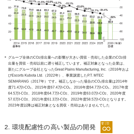
グループ全体のCO
排出量への影響が大きい買収・売却した企業のCO
排
2
2
出量を買収・売却以前に遡り補正しています。補正対象となった企業は、
新たにグループ会社となったGreat Plains Manufacturing, Inc.（2016年およ
びEscorts Kubota Ltd.（2022年）、事業譲渡したP.T. MTEC
SEMARANG（2017年）です。補正しなかった場合のCO₂排出量は2014年
度71.4万t-CO₂、2015年度67.4万t-CO₂、2016年度64.7万t-CO₂、2017年度
64.5万t-CO
、2018年度64.7万t-CO
、2019年度63.0万t-CO
、2020年度
2
2
2
57.0万t-CO
、2021年度61.3万t-CO
、2022年度58.5万t-CO
となります。
2
2
2
2023年度以降は補正対象となる買収・売却はありませんでした
2. 環境配慮性の高い製品の開発