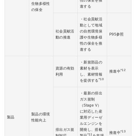
性の保全を推
生物多様性
進する
の保全
・社会貢献活
動として地域
社会貢献活
の自然環境保
P95参照
動の推進
護や生物多様
性の保全を推
進する
・新規部品の
資源の有効
素材を表示
*12
推進中
利用
し、素材情報
*10
を提供する
・最新の排出
ガス規制
（Stage V）
に対応した産
製品の環境
製品
業用ディーゼ
性能向上
ルエンジンを
排出ガス規
開発し、搭載
*13
推進中
*11
制対応
製品
を市場