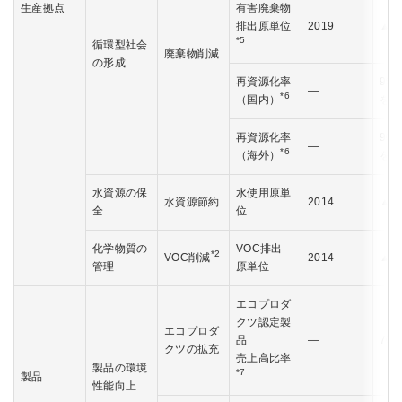
生産拠点
有害廃棄物
排出原単位
2019
▲1
*5
循環型社会
廃棄物削減
の形成
再資源化率
99
―
*6
（国内）
を維
再資源化率
90
―
*6
（海外）
を維
水資源の保
水使用原単
水資源節約
2014
▲3
全
位
化学物質の
VOC排出
*2
VOC削減
2014
▲4
管理
原単位
エコプロダ
クツ認定製
エコプロダ
品
―
70
クツの拡充
売上高比率
製品の環境
*7
製品
性能向上