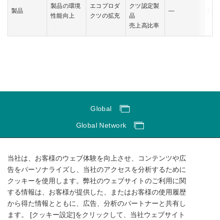
製品の環境
エコプロダ
クツ認定製
製品
―
80
性能向上
クツの拡充
品
売上高比率
Global
Global Network
サイトのご利用にあたって
当社は、お客様のウェブ体験を向上させ、コンテンツや広
ソーシャルメディアポリシー
告をパーソナライズし、当社のアクセスを分析するために
個人情報保護方針
クッキーを使用します。弊社のウェブサイトのご利用に関
サイトマップ
する情報は、お客様が提供した、またはお客様の使用履歴
から得た情報とともに、広告、分析のパートナーと共有し
ます。 [クッキー設定]をクリックして、当社ウェブサイト