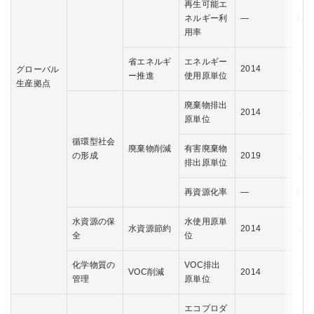
再生可能エ
ネルギー利
―
60
用率
省エネルギ
エネルギー
2014
▲4
グローバル
ー推進
使用原単位
生産拠点
廃棄物排出
2014
▲6
原単位
循環型社会
廃棄物削減
有害廃棄物
の形成
2019
▲3
排出原単位
再資源化率
―
96
水資源の保
水使用原単
水資源節約
2014
▲4
全
位
化学物質の
VOC排出
VOC削減
2014
▲4
管理
原単位
エコプロダ