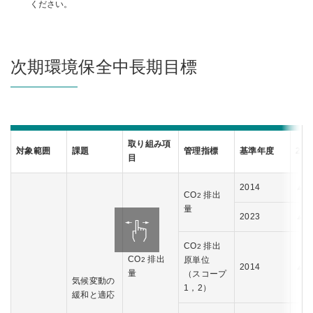
ください。
次期環境保全中長期目標
取り組み項
対象範囲
課題
管理指標
基準年度
20
目
2014
▲5
CO
排出
2
量
2023
▲3
CO
排出
2
CO
排出
原単位
2
2014
▲6
量
（スコープ
気候変動の
1，2）
緩和と適応