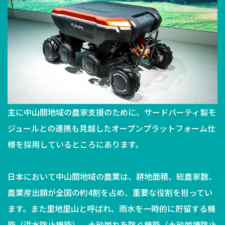
主に中山間地域の農家支援のために、
サードパーティ製モ
ジュールとの連携も見越したオープンプラットフォーム仕
様を
採用しているところにあります。
日本において中山間地域の農業は、耕地面積、総農家数、
農業産出額が全国の約4割を占め、重要な役割を担ってい
ます。また里地里山と呼ばれ、雨水を一時的に貯留する機
能（洪水防止機能）、土砂崩れを防ぐ機能（土砂崩壊防止