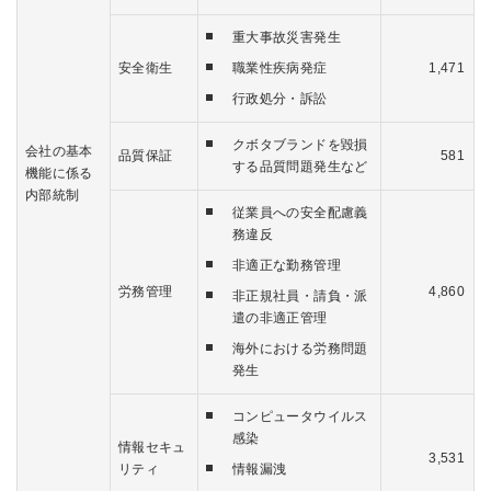
重大事故災害発生
安全衛生
職業性疾病発症
1,471
行政処分・訴訟
クボタブランドを毀損
会社の基本
品質保証
581
する品質問題発生など
機能に係る
内部統制
従業員への安全配慮義
務違反
非適正な勤務管理
労務管理
4,860
非正規社員・請負・派
遣の非適正管理
海外における労務問題
発生
コンピュータウイルス
感染
情報セキュ
3,531
リティ
情報漏洩