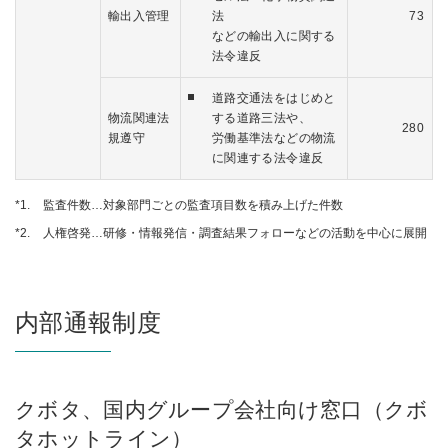
輸出入管理
法
73
などの輸出入に関する
法令違反
道路交通法をはじめと
物流関連法
する道路三法や、
280
規遵守
労働基準法などの物流
に関連する法令違反
*1.
監査件数…対象部門ごとの監査項目数を積み上げた件数
*2.
人権啓発…研修・情報発信・調査結果フォローなどの活動を中心に展開
内部通報制度
クボタ、国内グループ会社向け窓口（クボ
タホットライン）