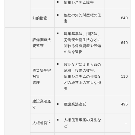
情報システム障害
他社の知的財産権の侵
知的財産
840
害
建築基準法、消防法、
設備関連法
労働安全衛生法などに
640
規遵守
関わる保有資産や設備
の法令違反
震災などによる人命の
震災等災害
危機、設備の被害、
対策
情報システムの損壊な
110
管理
どの経営上の重大な損
失
建設業法遵
建設業法違反
496
守
人権侵害事案の発生な
*2
人権啓発
－
ど