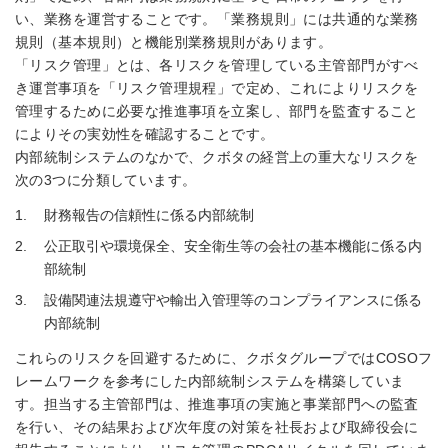
い、業務を運営することです。「業務規則」には共通的な業務
規則（基本規則）と機能別業務規則があります。
「リスク管理」とは、各リスクを管理している主管部門がすべ
き運営事項を「リスク管理規程」で定め、これによりリスクを
管理するために必要な推進事項を立案し、部門を監査すること
によりその実効性を確認することです。
内部統制システムのなかで、クボタの経営上の重大なリスクを
次の3つに分類しています。
財務報告の信頼性に係る内部統制
公正取引や環境保全、安全衛生等の会社の基本機能に係る内
部統制
設備関連法規遵守や輸出入管理等のコンプライアンスに係る
内部統制
これらのリスクを回避するために、クボタグループではCOSOフ
レームワークを参考にした内部統制システムを構築していま
す。担当する主管部門は、推進事項の実施と事業部門への監査
を行い、その結果および次年度の対策を社長および取締役会に