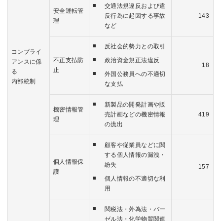
交通法規違反および違
安全運転管
反行為に起因する事故
143
理
など
反社会的勢力との取引
コンプライ
不正支払防
政治資金規正法違反
アンスに係
18
止
る
外国公務員への不適切
内部統制
な支払
新製品の開発計画や販
機密情報管
売計画などの機密情報
419
理
の流出
顧客や従業員などに関
する個人情報の漏洩・
個人情報保
紛失
157
護
個人情報の不適切な利
用
関税法・外為法・バー
ゼル法・化学物質関連