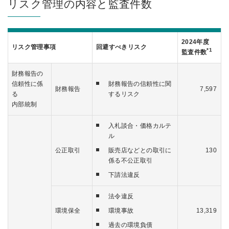
リスク管理の内容と監査件数
2024年度
リスク管理事項
回避すべきリスク
*1
監査件数
財務報告の
信頼性に係
財務報告の信頼性に関
財務報告
7,597
る
するリスク
内部統制
入札談合・価格カルテ
ル
公正取引
販売店などとの取引に
130
係る不公正取引
下請法違反
法令違反
環境保全
環境事故
13,319
過去の環境負債