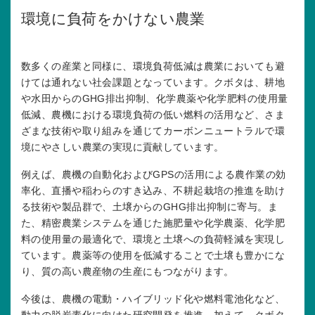
環境に負荷をかけない農業
数多くの産業と同様に、環境負荷低減は農業においても避
けては通れない社会課題となっています。クボタは、耕地
や水田からのGHG排出抑制、化学農薬や化学肥料の使用量
低減、農機における環境負荷の低い燃料の活用など、さま
ざまな技術や取り組みを通じてカーボンニュートラルで環
境にやさしい農業の実現に貢献しています。
例えば、農機の自動化およびGPSの活用による農作業の効
率化、直播や稲わらのすき込み、不耕起栽培の推進を助け
る技術や製品群で、土壌からのGHG排出抑制に寄与。ま
た、精密農業システムを通じた施肥量や化学農薬、化学肥
料の使用量の最適化で、環境と土壌への負荷軽減を実現し
ています。農薬等の使用を低減することで土壌も豊かにな
り、質の高い農産物の生産にもつながります。
今後は、農機の電動・ハイブリッド化や燃料電池化など、