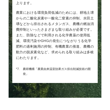
上ります。
農業における環境負荷低減のためには、耕地土壌
からの二酸化炭素や一酸化二窒素の抑制、水田土
壌などから排出されるメタンガス、農機の燃油消
費抑制といったさまざまな取り組みが必要です。
また、防除などで利用される化学農薬の使用低
減、環境汚染やGHGの発生につながりうる化学
肥料の過剰施用の抑制、有機農業の推進、農機の
動力の脱炭素化など、求められる取り組みは多岐
にわたります。
*7.
農研機構「農業由来温室効果ガス排出削減技術の開
発」