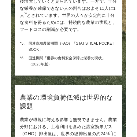
後増大していくと見られています。一方で、十分
な栄養が確保できない人の割合はおよそ11人に1
*6
人
とされています。世界の人々が安定的に十分
な食料を得るためには、持続的な農業の実現と、
フードロスの削減が必要です。
*5.
国連食糧農業機関（FAO）「STATISTICAL POCKET
BOOK」
*6.
国連機関「世界の食料安全保障と栄養の現状」
（2023年版）
農業の環境負荷低減は世界的な
課題
農業が環境に与える影響も無視できません。農業
分野における、土地利用を含めた温室効果ガス
*7
（GHG）排出量は、世界の総排出量の約24%
に