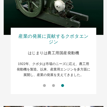
産業の発展に貢献するクボタエン
国内の水道インフラ整備に貢献
日本農業の機械化を推進
ジン
国産水道管の開発・量産化に成功
国産の畑作用トラクタを開発
はじまりは農工用国産発動機
1960年、国産の畑作用乗用トラクタを開発、農
1890年代、国内初の水道管の量産化に成功し、
作業の機械化を推進し、日本の農業をリードし続
水道インフラの整備推進に貢献。現在では上水か
1922年、クボタは市場のニーズに応え、農工用
ら下水まで水インフラを支えています。
けています
発動機を製造。以来、産業用エンジンを多方面に
展開し、産業の発展を支えてきました。