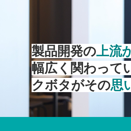
製品開発の
上流
幅広く関わって
クボタがその
思