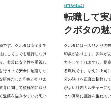
INTERVIEW.04
転職して実
クボタの魅
修です。クボタは安全衛生
クボタには一人ひとりの
牲にしてまでも遂行しなけ
印象があります。興味が
り、非常に安全性を重視し
力をしてくれますし、提
を行う上で安全に配慮しな
る環境です。ゆえに上司
な研修だった印象がありま
分の誤りを正直に指摘し
教育に関して積極的に取り
がよい社内カルチャーに
く道筋を描きやすいと思い
とつ真摯に議論を重ねて