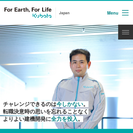
Menu
Japan
チャレンジできるのは
今しかない
。
転職決意時の思いを忘れることなく
よりよい建機開発に
全力を投入
。