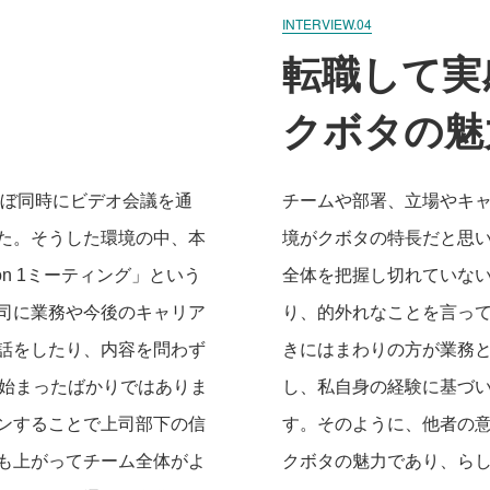
INTERVIEW.04
転職して実
クボタの魅
ほぼ同時にビデオ会議を通
チームや部署、立場やキ
た。そうした環境の中、本
境がクボタの特長だと思
n 1ミーティング」という
全体を把握し切れていな
司に業務や今後のキャリア
り、的外れなことを言っ
話をしたり、内容を問わず
きにはまわりの方が業務
だ始まったばかりではありま
し、私自身の経験に基づ
ンすることで上司部下の信
す。そのように、他者の
も上がってチーム全体がよ
クボタの魅力であり、ら