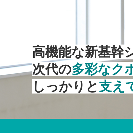
高機能な新基幹
次代の
多彩なク
しっかりと
支え