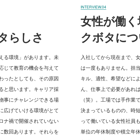
INTERVIEW.04
女性が働く
タらしさ
クボタにつ
える環境」があります。未
入社してから現在まで、
応じて教育の機会を与えて
は一度もありません。担
わったとしても、その原因
キル、適性、希望などに
ると思います。キャリア採
ん、仕事上で必要があれ
物事にチャレンジできる場
（笑）。工場では手作業
に広げていける環境がとて
決まっているものの、時
ロナ禍で開催されていない
って働いている女性社員
に数回あります。それらを
単位の年休制度や積立年