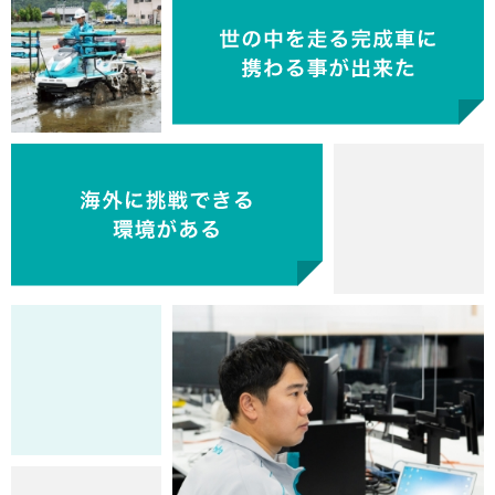
携わった製品が世界で
自分が設計した製品が
活躍しているところを見られる
成功体験・失敗体験を持つ
強みを活かし新しい分野での活躍が叶
未来の課題｢食料難｣への
多様な案件・スペシャリストがいる環
環境分野に携わり、
お客様の
世の中を走る完成車に
一つの部品により深く
海外でインターナショナルな
世の中を
支えているという
グローバル企業で、
業務範囲が広がり、
風通しの良い環境で
専門性を持った多様な人々の中で
環境循環への
視野の広がり・社会貢献度の高さを実感
多くの
視座を高くもって業務ができる
仲間から吸収できる
えられた
アプローチ
工場系IoTデータ分析技術者として、入社後は主に工
新たな領域に
水インフラの整備を通じて、
スキル・活動の幅が大きく広がる
境で
より社会貢献度を感じられるようにな
新たな領域で経験を積むことができる
｢生の声を聴く力｣と
｢発信力｣
携わる事が出来た
向き合えるバイヤーになった
仲間とチャレンジ！
実感を持てるようになった
よりモノづくりに根ざした
海外に挑戦できる環境がある
より多くの人々の役に立つ
より製品を身近に感じられる
全体意識の高さがある
刺激を受けられる
取り組みが身近になった
環境がここにある
場の生産過程で発生するIoTデータの分析業務やデー
お客様への思いと責任感が増した
挑戦できるようになった
社会への貢献を実感
スキルアップができる
った
を得ることができた
上流工程に関わる機会が増え、後工程で問題が発生しないよ
前職は自動車部品メーカーで働いていましたが、クボ
転職前の経験は製品分野が今と異なりましたが、積み
人と地球のために出来ることは何か、キャリア入社の
調達業務に関わる事ができる
前職ではソフトウェア開発者でしたが、精密農業ソリ
前職では人事労務担当として広く浅い経験であった
前職では、自動車の内部部品(クラッチ)を担当してお
現在、樹脂部品のバイヤーをしています。前職では広
海外にて、現地の様々なバックボーン・国籍の仲間と
タ分析システムに関する研究開発に関わっていまし
前職では、自社製品をもたない会社であったため、単
うにより多様な観点で考える機会が多くなりました。一方で
タでは最終製品であるトラクタの知的財産業務を担当
入社後、比較的早い段階で海外赴任するチャンスに恵
前職での工業デザインの知識を活かしつつ、自身のデ
重ねたグローバルな視野、コミュニケーション力等は
前職では、部品設計・制御設計・実験部隊が分業して
製造現場の向上意識が高く、改善テーマの打上が活発
入社後、自身の専門分野だけでなく、少し離れた周辺
液中膜技術に関わる業務に携わっています。自社の技
きっかけとなった3年前の私の思いです。トラクタ海
クボタの経験豊富な同僚との出会いが、新たな視点や
部品メーカーから完成品メーカーへ転職したことで、よりお
ューションの開発を担うようになり、ハードウェアや
が、クボタに転職して実際の人事労務管理に触れる機
これまでのキャリアでは営業や販売促進などの商材に
り、完成車では見えない部分が多く、自身の仕事のア
く浅く部品を見ていましたが、クボタでは樹脂部品専
クボタの魅力は、社会に役立つモノづくりを行ってい
生産改善活動を進めています。仕事の考え方や進め方
た。現在は扱うデータの分野が農業へと変わり、これ
水処理業界は教科書に載っていない現場ノウハウが多
純に3D上で設計している感覚が強く、出来上がった
昨今注目されているカーボンニュートラルやSDGsへ
お客様の期待や要望を先入観にとらわれず、常にフラ
クボタの調達は部品や材料の購入だけではなく、幅広く裁量
最終製品にも関わる業務であるため、世界中で誰かの役に立
しています。トラクタに関わる全ての技術を担当する
まれました。日本での業務に比べて、海外では幅広い
ザインスキルを磨くことができています。異なる文化
活かすことができ、新たな分野でも自信を持って業務
いたが、現在の業務はそれらを全て自分たちのグルー
であると感じています。技術的な内容だけでなく、予
分野についても分析調査等を担当しており、それらの
術により、濁りや有機物の除去がなされた処理水が河
外営業として担当している中南米の販売台数は直近3
スキルの獲得に繋がり、成長し続けることができてい
客様を身近に感じています。市場で不具合が起きた際には、
センサ設計、システム設計など広範な領域をカバーす
会を増やすことができました。これまで携わることが
おける川下工程のみを担当していましたが、クボタで
ウトプットを目で見る機会が少なかったです。クボタ
門で担当しているので、より専門的な知識が身につき
る点です。公共性の高い水インフラ事業を通じて、技
が全く異なる中、意見が異なりぶつかる事もあります
まで培ってきたデータ分析技術力と経験を活かし、次
くあり、クボタは多種多様な案件対応と納入実績があ
製品を試す機会が少なかった。クボタでは自社製品と
の取り組みに携わる仕事ができるようになり、スキル
ットな気持ちで真摯に対応できるようになりました。
があります。取引先の選定からコスト決定は調達部門のミッ
っていると感じることが多く、業務へのモチベーションも高
ため、部品単位ではなく車両全体としてどう技術を保
業務に携わることができています。自分自身の視野を
や背景を持つ仲間と協力し、製品開発に取り組むこと
を遂行することができています。会社が、年齢、性
プで行っているので、設計変更の効果を自身の目と手
算などについても意見に耳を傾けてくれる姿勢があ
知見や分析スキルが得られたと感じています。また、
川へと放流され、目に見える排水の透明度を確認する
年で大きな伸びを見せています。お客様が真に求める
ます。急成長する事業領域で最先端テクノロジーをも
品質保証担当として、お客様のもとを訪れ、直接話を聞くこ
ることになりました。また海外で現地の圃場での試験
できなかった新たな領域においても経験を積むことが
は、川上工程である企画領域に軸足を置き、新たな挑
では最終製品に携わる仕事をしているので、仕事のア
ました。様々なサプライヤーさんへ足を運び、各社の
術者として社会の役に立っている実感を得ながら、一
が、お互いにリスペクトを忘れず成果が出た際には、
世代のデータ農業実現に向けたソリューション構築を
ります。蓄積されたデータ・ノウハウと社内にスペシ
して設計することに加え、機械に触れる場面が多く、
や知見のレベルアップや実際の業務を通して、環境分
対応の中で多くの部署との関係を持つようになり、顧
ションですが、その過程において、実際の加工工程を考慮し
く、もっとエンドユーザーの声を聴きたいと思えるようにな
護していくか考えるようになり、視座が高まったと感
大きく広げられていることを日々実感しています。
ができ、クボタのグローバル展開の力に後押しされ、
別、経験等の条件を問わず、転職者を適材適所に配属
で確認でき、楽しいです。5ゲン主義での思考力も身
り、生産技術職としてやりやすい環境で、やりがいの
多様な専門性を持った人材がいるため、刺激がありま
ことができ、環境循環への取り組みを身近に感じられ
製品を供給し、成長市場かつ、将来の輸出基地として
つパートナー企業と連携しながら、まだ見ぬ未来を創
とで、自身の仕事の顧客への影響を体感し、一層責任感を持
を指揮するなど、活動の幅が大幅に拡がりました。
でき、成長につながっています。
戦に取り組んでいます。
ウトプットイメージがつきやすく、やりがいにもつな
特徴を知り、その上で最適な発注先選定を行えること
人の技術者としてキャリアアップを図っています。
驚くほどの達成感があります。高い山ほど登ると気持
目的とするデータ分析技術の研究開発に取り組んでい
ャリストがいる環境で勉強になる毎日を過ごしていま
自分が設計した製品という意識が強いです。また担当
野で小さいながらも社会貢献できていると感じていま
客の声をより多くの関係部署へ伝えることを心がけて
た図面変更提案等、取引先現場のモノづくりにまで踏み込ん
りました。
じています。
キャリアアップを実現しました。
し、持っている力を最大限に引き出せていると感じて
につきました。
ある業務ができていると感じています。
す。
るようになりました。
期待される中南米と共に将来の課題(食料危機)解決と
造するチャレンジングな環境に身を置くことができて
って仕事に取り組むことができるようになりました。
がっていると感じています。
にやりがいを感じています。
ちいいがいいです。
ります。入社以来、幅広い課題の解決に携わることが
す。
するミニバックホーは世界各地の土木業で使用されて
す。
います。
で携わることが魅力の一つです。
います。
いう社会貢献を果たしていきたいです。
います。