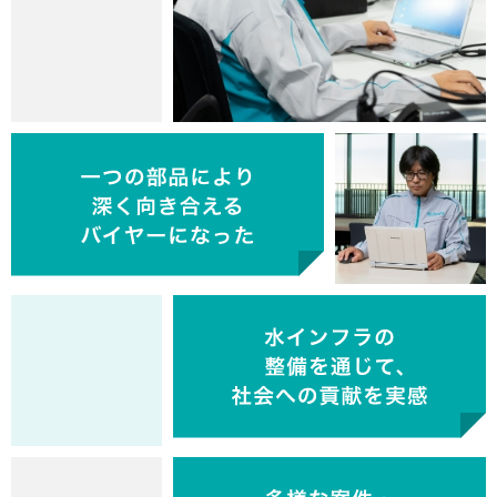
でき、自らの視野が拡がるダイナミックな経験・キャ
おり、世の中を支えているとも感じています。
財務・経理
2020年 / 33歳でキャリア入社
研究
人事・総務
2019年 / 36歳でキャリア入社
2021年 / 38歳でキャリア入社
事業企画
製造・生産技術
2020年 / 35歳でキャリア入社
2021年 / 34歳でキャリア入社
リアを積んでいると感じています。
IT（システム開発）
その他
2021年 / 37歳でキャリア入社
2020年 / 32歳でキャリア入社
デザイン
製品開発・設計
製造・生産技術
研究
その他
2020年 / 31歳でキャリア入社
2021年 / 46歳でキャリア入社
2019年 / 39歳でキャリア入社
2020年 / 30歳でキャリア入社
2019年 / 29歳でキャリア入社
品質保証・検査
2019年 / 33歳でキャリア入社
製造・生産技術
調達
生産管理
2021年 / 26歳でキャリア入社
2021年 / 42歳でキャリア入社
2020年 / 33歳でキャリア入社
技術営業
製造・生産技術
サービス
2021年 / 47歳でキャリア入社
2019年 / 35歳でキャリア入社
2021年 / 31歳でキャリア入社
調達
2020年 / 35歳でキャリア入社
営業
営業
2018年以前 / 46歳でキャリア入社
2020年 / 30歳でキャリア入社
サービス
2020年 / 38歳でキャリア入社
製品開発・設計
2019年 / 34歳でキャリア入社
研究
2018年以前 / 30歳でキャリア入社