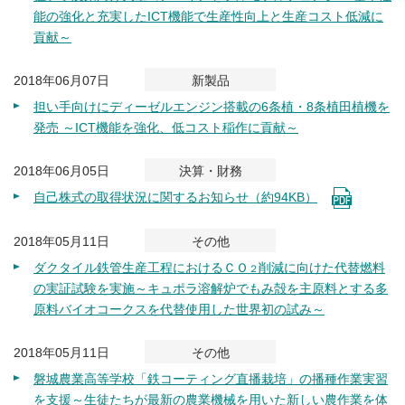
能の強化と充実したICT機能で生産性向上と生産コスト低減に
貢献～
2018年06月07日
新製品
担い手向けにディーゼルエンジン搭載の6条植・8条植田植機を
発売 ～ICT機能を強化、低コスト稲作に貢献～
2018年06月05日
決算・財務
自己株式の取得状況に関するお知らせ（約94KB）
2018年05月11日
その他
ダクタイル鉄管生産工程におけるＣＯ
削減に向けた代替燃料
２
の実証試験を実施～キュポラ溶解炉でもみ殻を主原料とする多
原料バイオコークスを代替使用した世界初の試み～
2018年05月11日
その他
磐城農業高等学校「鉄コーティング直播栽培」の播種作業実習
を支援～生徒たちが最新の農業機械を用いた新しい農作業を体