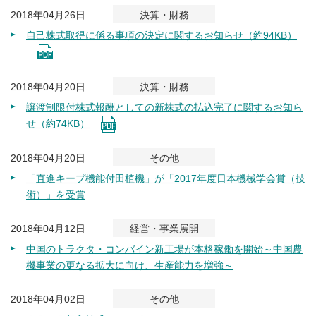
2018年04月26日
決算・財務
自己株式取得に係る事項の決定に関するお知らせ（約94KB）
2018年04月20日
決算・財務
譲渡制限付株式報酬としての新株式の払込完了に関するお知ら
せ（約74KB）
2018年04月20日
その他
「直進キープ機能付田植機」が「2017年度日本機械学会賞（技
術）」を受賞
2018年04月12日
経営・事業展開
中国のトラクタ・コンバイン新工場が本格稼働を開始～中国農
機事業の更なる拡大に向け、生産能力を増強～
2018年04月02日
その他