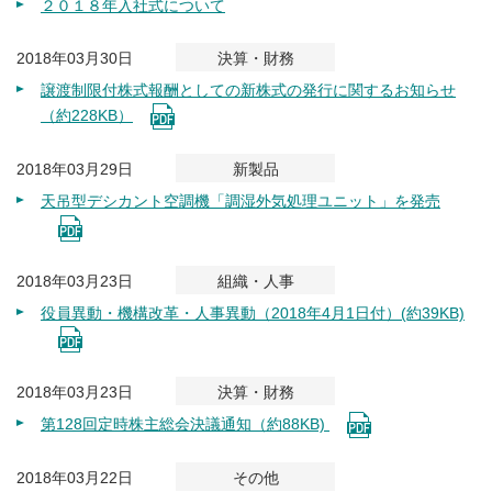
２０１８年入社式について
2018年03月30日
決算・財務
譲渡制限付株式報酬としての新株式の発行に関するお知らせ
（約228KB）
2018年03月29日
新製品
天吊型デシカント空調機「調湿外気処理ユニット」を発売
2018年03月23日
組織・人事
役員異動・機構改革・人事異動（2018年4月1日付）(約39KB)
2018年03月23日
決算・財務
第128回定時株主総会決議通知（約88KB)
2018年03月22日
その他