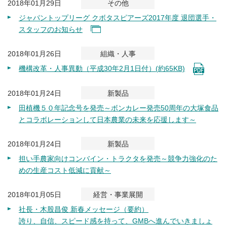
2018年01月29日
その他
ジャパントップリーグ クボタスピアーズ2017年度 退団選手・
スタッフのお知らせ
2018年01月26日
組織・人事
機構改革・人事異動（平成30年2月1日付）(約65KB)
2018年01月24日
新製品
田植機５０年記念号を発売～ボンカレー発売50周年の大塚食品
とコラボレーションして日本農業の未来を応援します～
2018年01月24日
新製品
担い手農家向けコンバイン・トラクタを発売～競争力強化のた
めの生産コスト低減に貢献～
2018年01月05日
経営・事業展開
社長・木股昌俊 新春メッセージ（要約）
誇り、自信、スピード感を持って、GMBへ進んでいきましょ