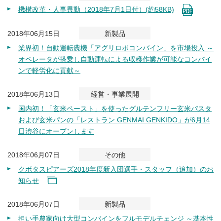
機構改革・人事異動（2018年7月1日付）(約58KB)
2018年06月15日
新製品
業界初！自動運転農機「アグリロボコンバイン」を市場投入 ～
オペレータが搭乗し自動運転による収穫作業が可能なコンバイ
ンで軽労化に貢献～
2018年06月13日
経営・事業展開
国内初！「玄米ペースト」を使ったグルテンフリー玄米パスタ
および玄米パンの「レストラン GENMAI GENKIDO」が6月14
日渋谷にオープンします
2018年06月07日
その他
クボタスピアーズ2018年度新入団選手・スタッフ（追加）のお
知らせ
2018年06月07日
新製品
担い手農家向け大型コンバインをフルモデルチェンジ ～基本性