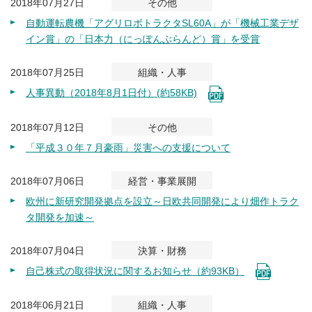
2018年07月27日
その他
自動運転農機「アグリロボトラクタSL60A」が「機械工業デザ
イン賞」の「日本力（にっぽんぶらんど）賞」を受賞
2018年07月25日
組織・人事
人事異動（2018年8月1日付）(約58KB)
2018年07月12日
その他
「平成３０年７月豪雨」災害への支援について
2018年07月06日
経営・事業展開
欧州に新研究開発拠点を設立～日欧共同開発により畑作トラク
タ開発を加速～
2018年07月04日
決算・財務
自己株式の取得状況に関するお知らせ（約93KB）
2018年06月21日
組織・人事