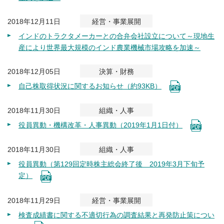
2018年12月11日
経営・事業展開
インドのトラクタメーカーとの合弁会社設立について～現地生
産により世界最大規模のインド農業機械市場攻略を加速～
2018年12月05日
決算・財務
自己株取得状況に関するお知らせ（約93KB）
2018年11月30日
組織・人事
役員異動・機構改革・人事異動（2019年1月1日付）
2018年11月30日
組織・人事
役員異動（第129回定時株主総会終了後 2019年3月下旬予
定）
2018年11月29日
経営・事業展開
検査成績書に関する不適切行為の調査結果と再発防止策につい