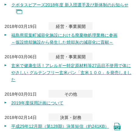
クボタスピアーズ2018年度 新入団選手及び新体制のお知らせ
2018年03月19日
経営・事業展開
福島県双葉町減容化施設における廃棄物処理業務に参画
～仮設焼却施設から発生した焼却灰の減容化に貢献～
2018年03月06日
経営・事業展開
玄米で健康生活！アレルギー特定原材料等27品目不使用で体に
やさしい グルテンフリー玄米パン「玄米１００」を発売しまし
た
2018年03月01日
その他
2019年度採用計画について
2018年02月14日
決算・財務
平成29年12月期（第128期）決算短信（約241KB）