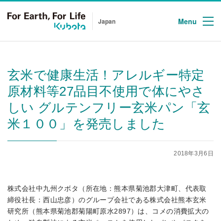
Menu
Japan
玄米で健康生活！アレルギー特定
原材料等27品目不使用で体にやさ
しい グルテンフリー玄米パン「玄
米１００」を発売しました
2018年3月6日
株式会社中九州クボタ（所在地：熊本県菊池郡大津町、代表取
締役社長：西山忠彦）のグループ会社である株式会社熊本玄米
研究所（熊本県菊池郡菊陽町原水2897）は、コメの消費拡大の