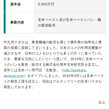
資本金
5,000万円
玄米ペースト及び玄米ペーストパン・麺
事業内容
の製造販売
中九州クボタは、農業機械の販売を通じて農作業の効率化と農
業の発展に貢献してまいりました。日本のコメの年間消費量が
減少する中、日本のコメをひとりでも多くの方々に食べていた
だき、農家を元気にしたいという思いで、2013年に玄米ペース
トのパンを製造・販売する株式会社熊本玄米研究所を設立し、
翌年には玄米パン専門店「玄氣堂」（
http://genkido-
genmai.com
）をオープンしました。2016年3月には玄米ペース
トの製造工場を設立し、現在はグルテンフリーの玄米パスタも
製造しております。
以上