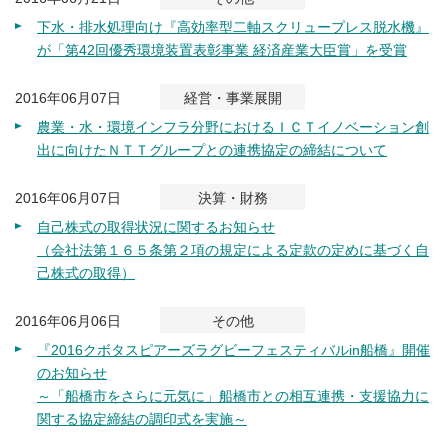
下水・排水処理向け『高効率型二軸スクリュープレス脱水機』
が「第42回優秀環境装置表彰事業 経済産業大臣賞」を受賞
2016年06月07日
経営・事業展開
農業・水・環境インフラ分野におけるＩＣＴイノベーション創
出に向けたＮＴＴグループとの連携協定の締結について
2016年06月07日
決算・財務
自己株式の取得状況に関するお知らせ
（会社法第１６５条第２項の規定による定款の定めに基づく自
己株式の取得）
2016年06月06日
その他
『2016クボタスピアーズラグビーフェスティバルin船橋』開催
のお知らせ
～「船橋市をさらに元気に」船橋市との相互連携・支援協力に
関する協定締結の調印式を実施～