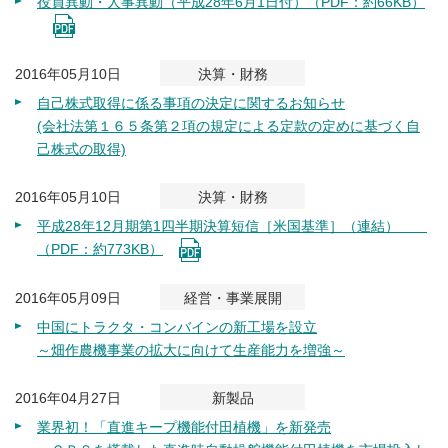
役員異動・人事異動（平成28年6月1日付）（PDF：約66KB）
2016年05月10日
決算・財務
自己株式取得に係る事項の決定に関するお知らせ
(会社法第１６５条第２項の規定による定款の定めに基づく自
己株式の取得)
2016年05月10日
決算・財務
平成28年12月期第1四半期決算短信［米国基準］（連結）
（PDF：約773KB）
2016年05月09日
経営・事業展開
中国にトラクタ・コンバインの新工場を設立
～畑作農機事業の拡大に向けて生産能力を増強～
2016年04月27日
新製品
業界初！「直進キープ機能付田植機」を新発売