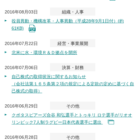
2016年08月03日
組織・人事
役員異動・機構改革・人事異動（平成28年9月1日付）(約
61KB)
2016年07月22日
経営・事業展開
北米に水・環境Ｒ＆Ｄ拠点を開所
2016年07月06日
決算・財務
自己株式の取得状況に関するお知らせ
（会社法第１６５条第２項の規定による定款の定めに基づく自
己株式の取得）
2016年06月29日
その他
クボタスピアーズ合谷 和弘選手とトゥキリ ロテ選手がリオオ
リンピック7人制ラグビー日本代表選手に選出
2016年06月28日
その他