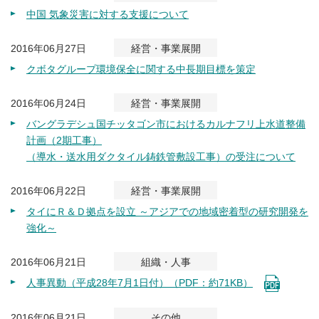
中国 気象災害に対する支援について
2016年06月27日
経営・事業展開
クボタグループ環境保全に関する中長期目標を策定
2016年06月24日
経営・事業展開
バングラデシュ国チッタゴン市におけるカルナフリ上水道整備
計画（2期工事）
（導水・送水用ダクタイル鋳鉄管敷設工事）の受注について
2016年06月22日
経営・事業展開
タイにＲ＆Ｄ拠点を設立 ～アジアでの地域密着型の研究開発を
強化～
2016年06月21日
組織・人事
人事異動（平成28年7月1日付）（PDF：約71KB）
2016年06月21日
その他