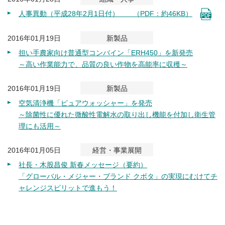
人事異動（平成28年2月1日付） （PDF：約46KB）
2016年01月19日
新製品
担い手農家向け普通型コンバイン「ERH450」を新発売
～高い作業能力で、品質の良い作物を高能率に収穫～
2016年01月19日
新製品
空気清浄機「ピュアウォッシャー」を発売
～除菌性に優れた微酸性電解水の取り出し機能を付加し衛生管
理にも活用～
2016年01月05日
経営・事業展開
社長・木股昌俊 新春メッセージ（要約）
「グローバル・メジャー・ブランド クボタ」の実現にむけてチ
ャレンジスピリットで進もう！