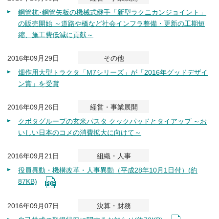
鋼管杭･鋼管矢板の機械式継手「新型ラクニカンジョイント」
の販売開始 ～道路や橋など社会インフラ整備・更新の工期短
縮、施工費低減に貢献～
2016年09月29日
その他
畑作用大型トラクタ「M7シリーズ」が「2016年グッドデザイ
ン賞」を受賞
2016年09月26日
経営・事業展開
クボタグループの玄米パスタ クックパッドとタイアップ ～お
いしい日本のコメの消費拡大に向けて～
2016年09月21日
組織・人事
役員異動・機構改革・人事異動（平成28年10月1日付）(約
87KB)
2016年09月07日
決算・財務