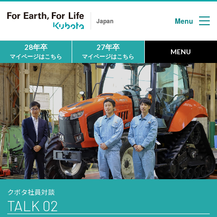
Menu
Japan
28年卒
27年卒
MENU
マイページはこちら
マイページはこちら
HOME
ホーム
MESSAGE
メッセージ
First
クボタについて
クボタ社員対談
People
TALK 02
地球の未来を
拓く人