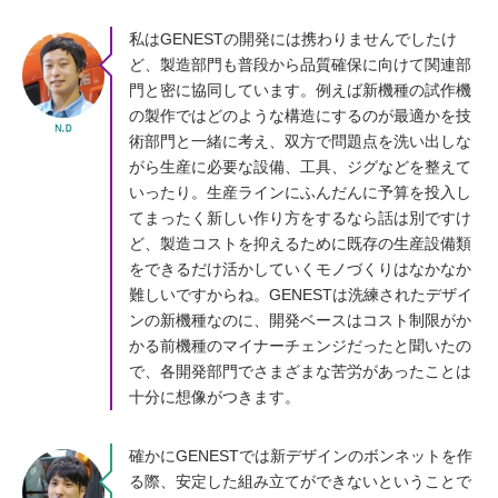
私はGENESTの開発には携わりませんでしたけ
ど、製造部門も普段から品質確保に向けて関連部
門と密に協同しています。例えば新機種の試作機
の製作ではどのような構造にするのが最適かを技
術部門と一緒に考え、双方で問題点を洗い出しな
がら生産に必要な設備、工具、ジグなどを整えて
いったり。生産ラインにふんだんに予算を投入し
てまったく新しい作り方をするなら話は別ですけ
ど、製造コストを抑えるために既存の生産設備類
をできるだけ活かしていくモノづくりはなかなか
難しいですからね。GENESTは洗練されたデザイ
ンの新機種なのに、開発ベースはコスト制限がか
かる前機種のマイナーチェンジだったと聞いたの
で、各開発部門でさまざまな苦労があったことは
十分に想像がつきます。
確かにGENESTでは新デザインのボンネットを作
る際、安定した組み立てができないということで