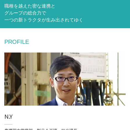
職種を越えた密な連携と
WORK LOCATION
働く場所を知る
グループの総合力で
一つの新トラクタが生み出されてゆく
GLOBAL
世界のクボタから
PROFILE
WORKSTYLE
クボタの働き方
INTERNSHIP
インターンシップ情報
RECRUIT
採用情報
N.Y