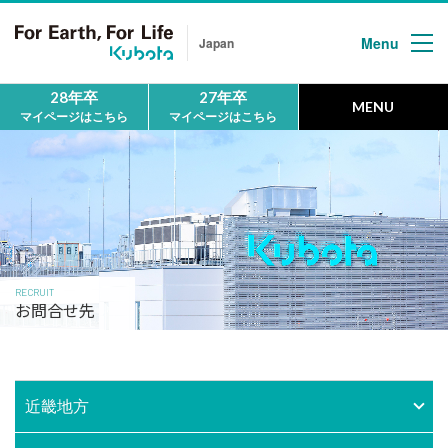
Menu
Japan
28年卒
27年卒
MENU
マイページはこちら
マイページはこちら
HOME
ホーム
MESSAGE
メッセージ
RECRUIT
お問合せ先
First
クボタについて
People
近畿地方
地球の未来を
拓く人