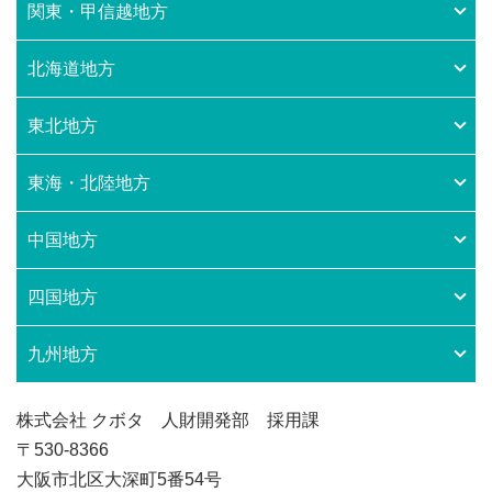
関東・甲信越地方
WORK LOCATION
働く場所を知る
北海道地方
GLOBAL
世界のクボタから
東北地方
WORKSTYLE
東海・北陸地方
クボタの働き方
中国地方
INTERNSHIP
インターンシップ情報
四国地方
RECRUIT
採用情報
九州地方
株式会社 クボタ 人財開発部 採用課
〒530-8366
大阪市北区大深町5番54号