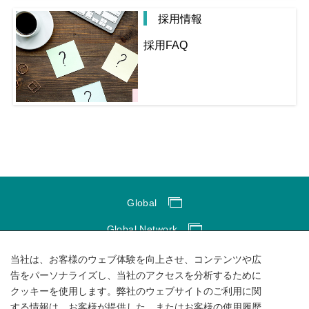
採用情報
採用FAQ
Global
Global Network
サイトのご利用にあたって
当社は、お客様のウェブ体験を向上させ、コンテンツや広
告をパーソナライズし、当社のアクセスを分析するために
ソーシャルメディアポリシー
クッキーを使用します。弊社のウェブサイトのご利用に関
する情報は、お客様が提供した、またはお客様の使用履歴
個人情報保護方針