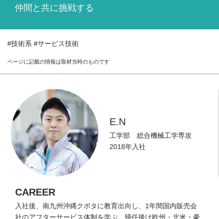
仲間と共に挑戦する
WORK LOCATION
働く場所を知る
GLOBAL
#技術系
#サービス技術
世界のクボタから
ページに記載の情報は取材当時のものです
WORKSTYLE
クボタの働き方
INTERNSHIP
インターンシップ情報
E.N
工学部 総合機械工学専攻
RECRUIT
2018年入社
採用情報
CAREER
入社後、南九州沖縄クボタに教育出向し、1年間国内販売会
社のアフターサービス体制を学ぶ。帰任後は欧州・北米・豪