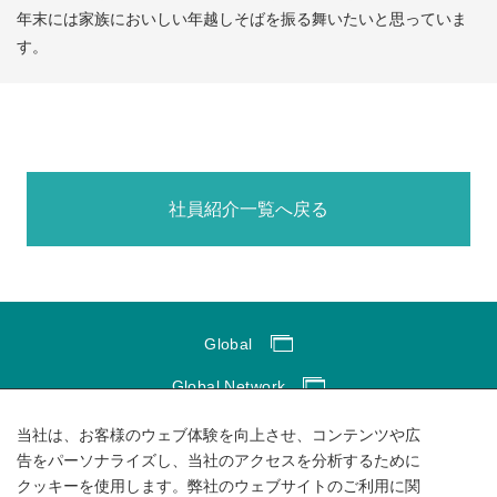
年末には家族においしい年越しそばを振る舞いたいと思っていま
す。
社員紹介一覧へ戻る
Global
Global Network
サイトのご利用にあたって
当社は、お客様のウェブ体験を向上させ、コンテンツや広
告をパーソナライズし、当社のアクセスを分析するために
ソーシャルメディアポリシー
クッキーを使用します。弊社のウェブサイトのご利用に関