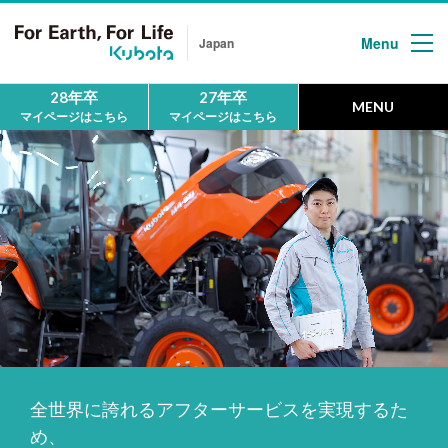
Menu
Japan
28年卒
27年卒
MENU
マイページはこちら
マイページはこちら
HOME
ホーム
MESSAGE
メッセージ
First
クボタについて
People
全世界に誇れるアフターサービスを実現するた
地球の未来を
拓く人
め、