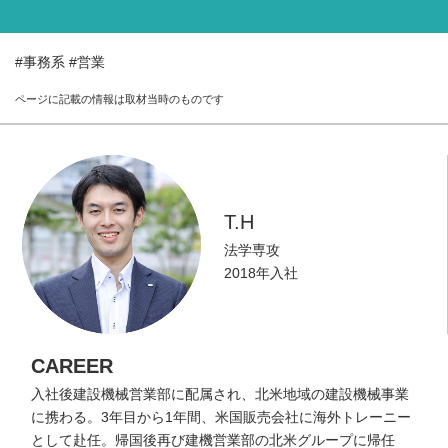
WORK LOCATION
働く場所を知る
#事務系
#営業
GLOBAL
ページに記載の情報は取材当時のものです
世界のクボタから
WORKSTYLE
クボタの働き方
T.H
INTERNSHIP
インターンシップ情報
法学専攻
2018年入社
RECRUIT
採用情報
CAREER
入社後建設機械営業部に配属され、北米地域の建設機械事業
に携わる。3年目から1年間、米国販売会社に海外トレーニー
として赴任。帰国後再び建機営業部の北米グループに帰任