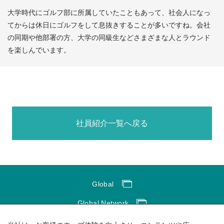
大学時代にゴルフ部に所属していたこともあって、社会人になっ
てからは休日にゴルフをして息抜きすることが多いですね。会社
の同期や他部署の方、大学の同級生などさまざまな人とラウンド
を楽しんでいます。
社員紹介一覧へ戻る
Global
Global Network
サイトのご利用にあたって