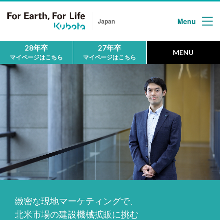
Menu
Japan
28年卒
27年卒
MENU
マイページはこちら
マイページはこちら
HOME
ホーム
MESSAGE
メッセージ
First
クボタについて
People
緻密な現地マーケティングで、
地球の未来を
拓く人
北米市場の建設機械拡販に挑む