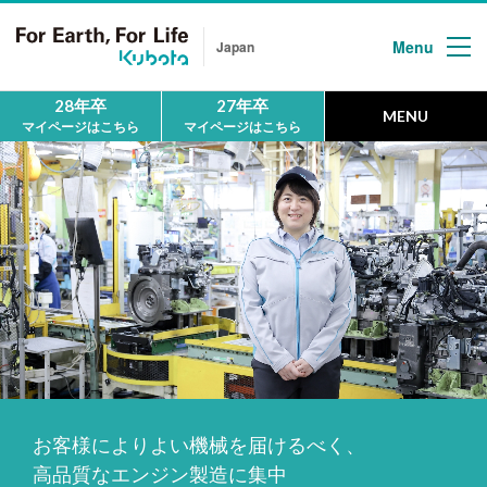
Menu
Japan
28年卒
27年卒
MENU
マイページはこちら
マイページはこちら
HOME
ホーム
MESSAGE
メッセージ
First
クボタについて
People
お客様によりよい機械を届けるべく、
地球の未来を
拓く人
高品質なエンジン製造に集中