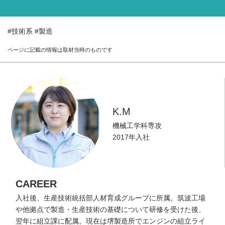
WORK LOCATION
働く場所を知る
#技術系
#製造
GLOBAL
ページに記載の情報は取材当時のものです
世界のクボタから
WORKSTYLE
クボタの働き方
K.M
INTERNSHIP
インターンシップ情報
機械工学科専攻
2017年入社
RECRUIT
採用情報
CAREER
入社後、生産技術統括部人材育成グループに所属。筑波工場
や他拠点で製造・生産技術の基礎について研修を受けた後、
翌年に組立課に配属。現在は堺製造所でエンジンの組立ライ