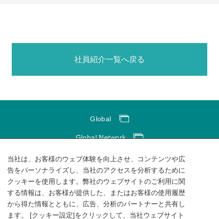
社員紹介一覧へ戻る
Global
Global Network
サイトのご利用にあたって
当社は、お客様のウェブ体験を向上させ、コンテンツや広
告をパーソナライズし、当社のアクセスを分析するために
ソーシャルメディアポリシー
クッキーを使用します。弊社のウェブサイトのご利用に関
する情報は、お客様が提供した、またはお客様の使用履歴
個人情報保護方針
から得た情報とともに、広告、分析のパートナーと共有し
サイトマップ
ます。 [クッキー設定]をクリックして、当社ウェブサイト