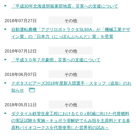
「平成30年北海道胆振東部地震」災害への支援について
2018年07月27日
その他
自動運転農機「アグリロボトラクタSL60A」が「機械工業デザ
イン賞」の「日本力（にっぽんぶらんど）賞」を受賞
2018年07月12日
その他
「平成３０年７月豪雨」災害への支援について
2018年06月07日
その他
クボタスピアーズ2018年度新入団選手・スタッフ（追加）のお
知らせ
2018年05月11日
その他
ダクタイル鉄管生産工程におけるＣＯ
削減に向けた代替燃料
２
の実証試験を実施～キュポラ溶解炉でもみ殻を主原料とする多
原料バイオコークスを代替使用した世界初の試み～