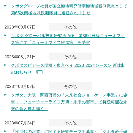
クボタグループ社員が国立極地研究所南極地域観測職員として
第65次南極地域観測隊員に選任されました
2023年09月07日
その他
クボタ グローバル技術研究所 A棟 第36回日経ニューオフィ
ス賞にて「ニューオフィス推進賞」を受賞
2023年08月21日
その他
クボタスピアーズ船橋・東京ベイ 2023‐2024シーズン 新体制
のお知らせ
2023年08月02日
その他
クボタ、大阪・関西万博の「未来社会ショーケース事業」に協
賛～「フューチャーライフ万博・未来の都市」で持続可能な未
来の食と農を描く～
2023年07月24日
その他
「次世代の水道」に関する研究テーマを募集～「クボタ若手研