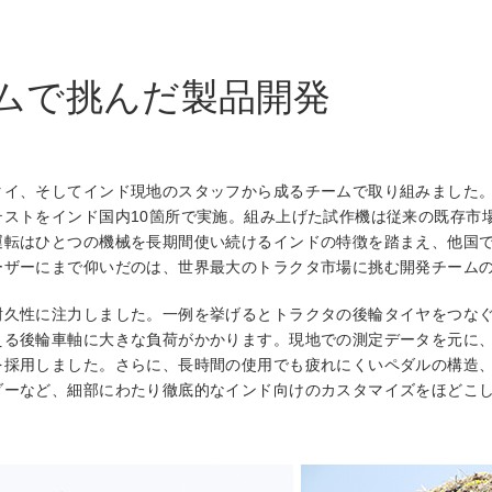
ムで挑んだ製品開発
タイ、そしてインド現地のスタッフから成るチームで取り組みました
ストをインド国内10箇所で実施。組み上げた試作機は従来の既存市
運転はひとつの機械を長期間使い続けるインドの特徴を踏まえ、他国
ーザーにまで仰いだのは、世界最大のトラクタ市場に挑む開発チーム
耐久性に注力しました。一例を挙げるとトラクタの後輪タイヤをつな
える後輪車軸に大きな負荷がかかります。現地での測定データを元に
を採用しました。さらに、長時間の使用でも疲れにくいペダルの構造
ダーなど、細部にわたり徹底的なインド向けのカスタマイズをほどこ