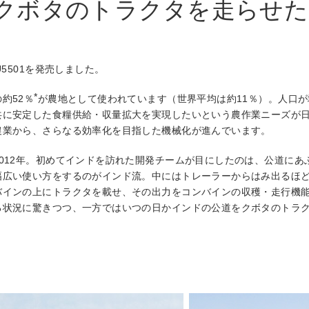
クボタのトラクタを走らせた
5501を発売しました。
*
約52％
が農地として使われています（世界平均は約11％）。人口
共に安定した食糧供給・収量拡大を実現したいという農作業ニーズが
農業から、さらなる効率化を目指した機械化が進んでいます。
012年。初めてインドを訪れた開発チームが目にしたのは、公道にあ
幅広い使い方をするのがインド流。中にはトレーラーからはみ出るほ
バインの上にトラクタを載せ、その出力をコンバインの収穫・走行機
る状況に驚きつつ、一方ではいつの日かインドの公道をクボタのトラ