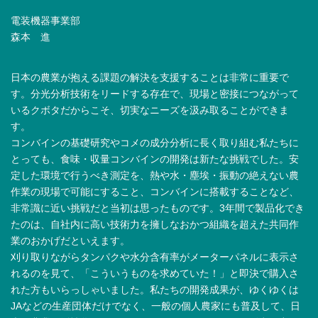
電装機器事業部
森本 進
日本の農業が抱える課題の解決を支援することは非常に重要で
す。分光分析技術をリードする存在で、現場と密接につながって
いるクボタだからこそ、切実なニーズを汲み取ることができま
す。
コンバインの基礎研究やコメの成分分析に長く取り組む私たちに
とっても、食味・収量コンバインの開発は新たな挑戦でした。安
定した環境で行うべき測定を、熱や水・塵埃・振動の絶えない農
作業の現場で可能にすること、コンバインに搭載することなど、
非常識に近い挑戦だと当初は思ったものです。3年間で製品化でき
たのは、自社内に高い技術力を擁しなおかつ組織を超えた共同作
業のおかげだといえます。
刈り取りながらタンパクや水分含有率がメーターパネルに表示さ
れるのを見て、「こういうものを求めていた！」と即決で購入さ
れた方もいらっしゃいました。私たちの開発成果が、ゆくゆくは
JAなどの生産団体だけでなく、一般の個人農家にも普及して、日