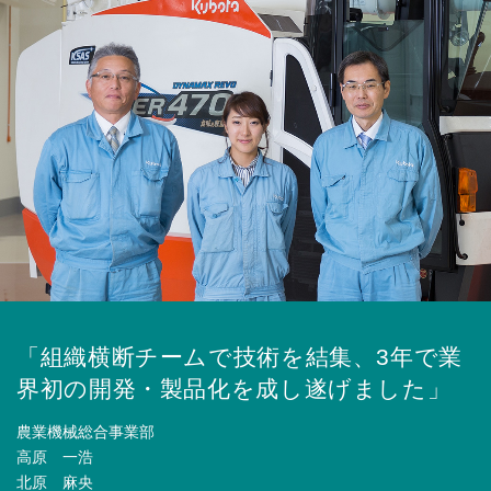
「組織横断チームで技術を結集、3年で業
界初の開発・製品化を成し遂げました」
農業機械総合事業部
高原 一浩
北原 麻央