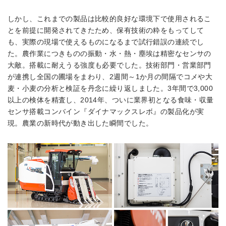
しかし、これまでの製品は比較的良好な環境下で使用されるこ
とを前提に開発されてきたため、保有技術の粋をもってして
も、実際の現場で使えるものになるまで試行錯誤の連続でし
た。農作業につきものの振動・水・熱・塵埃は精密なセンサの
大敵。搭載に耐えうる強度も必要でした。技術部門・営業部門
が連携し全国の圃場をまわり、2週間～1か月の間隔でコメや大
麦・小麦の分析と検証を丹念に繰り返しました。3年間で3,000
以上の検体を精査し、2014年、ついに業界初となる食味・収量
センサ搭載コンバイン『ダイナマックスレボ』の製品化が実
現。農業の新時代が動き出した瞬間でした。