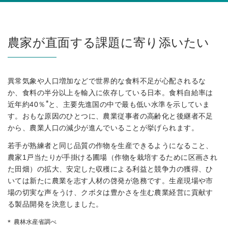
農家が直面する課題に寄り添いたい
異常気象や人口増加などで世界的な食料不足が心配されるな
か、食料の半分以上を輸入に依存している日本。食料自給率は
*
近年約40％
と、主要先進国の中で最も低い水準を示していま
す。おもな原因のひとつに、農業従事者の高齢化と後継者不足
から、農業人口の減少が進んでいることが挙げられます。
若手が熟練者と同じ品質の作物を生産できるようになること、
農家1戸当たりが手掛ける圃場（作物を栽培するために区画され
た田畑）の拡大、安定した収穫による利益と競争力の獲得、ひ
いては新たに農業を志す人材の啓発が急務です。生産現場や市
場の切実な声をうけ、クボタは豊かさを生む農業経営に貢献す
る製品開発を決意しました。
農林水産省調べ