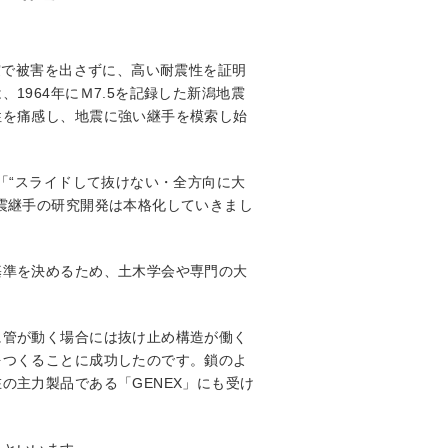
震で被害を出さずに、高い耐震性を証明
964年にＭ7.5を記録した新潟地震
性を痛感し、地震に強い継手を模索し始
「“スライドして抜けない・全方向に大
震継手の研究開発は本格化していきまし
基準を決めるため、土木学会や専門の大
に管が動く場合には抜け止め構造が働く
をつくることに成功したのです。鎖のよ
の主力製品である「GENEX」にも受け