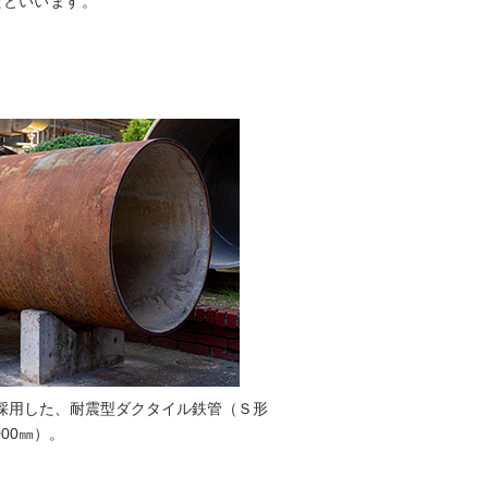
たといいます。
採用した、耐震型ダクタイル鉄管（Ｓ形
000㎜）。