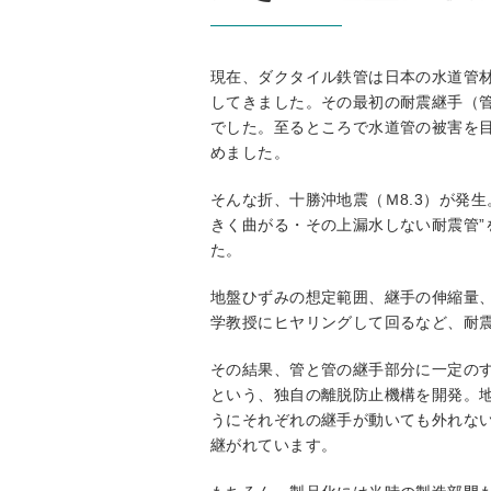
現在、ダクタイル鉄管は日本の水道管材
してきました。その最初の耐震継手（管
でした。至るところで水道管の被害を
めました。
そんな折、十勝沖地震（Ｍ8.3）が発
きく曲がる・その上漏水しない耐震管
た。
地盤ひずみの想定範囲、継手の伸縮量
学教授にヒヤリングして回るなど、耐
その結果、管と管の継手部分に一定の
という、独自の離脱防止機構を開発。
うにそれぞれの継手が動いても外れない
継がれています。