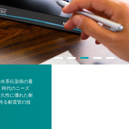
の水系伝染病の蔓
、時代のニーズ
耐久性に優れた耐
誇る耐震管の技