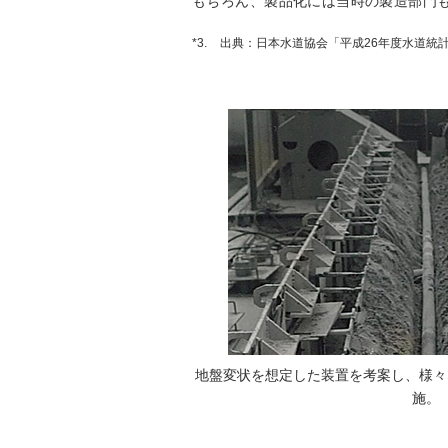
もちろん、製品化には当時の製造部門
*3.
出典：日本水道協会「平成26年度水道統
地盤変状を想定した装置を考案し、様々
施。