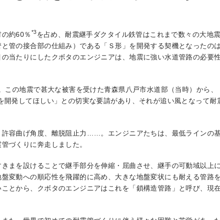
*3
の約60％
を占め、耐震継手ダクタイル鉄管はこれまで数々の大地
と管の接合部の仕組み）である「Ｓ形」を開発する契機となったのは、1
目の当たりにしたクボタのエンジニアは、地震に強い水道管路の必要
生。この地震で甚大な被害を受けた青森県八戸市水道部（当時）から、
”を開発してほしい」との切実な要請があり、それが追い風となって耐
、許容曲げ角度、離脱阻止力……。エンジニアたちは、最低ラインの
震管づくりに奔走しました。
すきまを設けることで継手部分を伸縮・屈曲させ、継手の可動域以上
地盤変動への順応性を飛躍的に高め、大きな地盤変状にも耐える管路
ことから、クボタのエンジニアはこれを「鎖構造管路」と呼び、現在