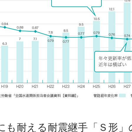
にも耐える耐震継手「Ｓ形」