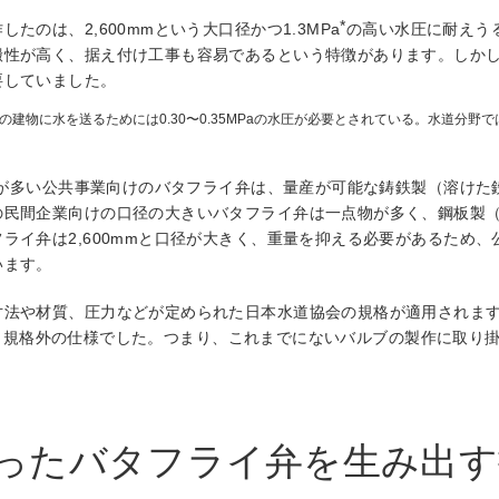
*
のは、2,600mmという大口径かつ1.3MPa
の高い水圧に耐えう
搬性が高く、据え付け工事も容易であるという特徴があります。しか
要していました。
の建物に水を送るためには0.30〜0.35MPaの水圧が必要とされている。水道分野で
イズが多い公共事業向けのバタフライ弁は、量産が可能な鋳鉄製（溶け
の民間企業向けの口径の大きいバタフライ弁は一点物が多く、鋼板製
ライ弁は2,600mmと口径が大きく、重量を抑える必要があるため
います。
寸法や材質、圧力などが定められた日本水道協会の規格が適用されま
圧という規格外の仕様でした。つまり、これまでにないバルブの製作に取
ったバタフライ弁を生み出す