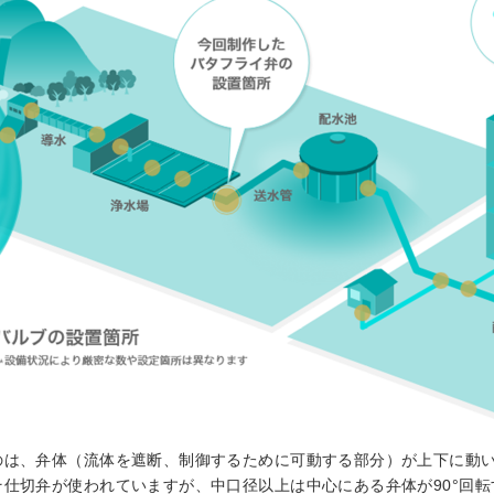
のは、弁体（流体を遮断、制御するために可動する部分）が上下に動
仕切弁が使われていますが、中口径以上は中心にある弁体が90°回