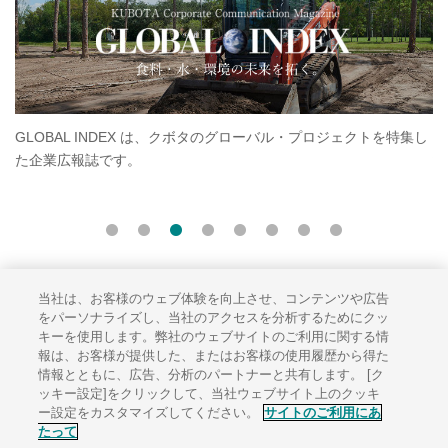
LOBAL INDEX は、クボタのグローバル・プロジェクトを特集し
クボタ
企業広報誌です。
す。ス
います
当社は、お客様のウェブ体験を向上させ、コンテンツや広告
サイトのご利用にあたって
をパーソナライズし、当社のアクセスを分析するためにクッ
キーを使用します。弊社のウェブサイトのご利用に関する情
ソーシャルメディアポリシー
報は、お客様が提供した、またはお客様の使用履歴から得た
個人情報保護方針
情報とともに、広告、分析のパートナーと共有します。 [ク
ッキー設定]をクリックして、当社ウェブサイト上のクッキ
サイトマップ
ー設定をカスタマイズしてください。
サイトのご利用にあ
たって