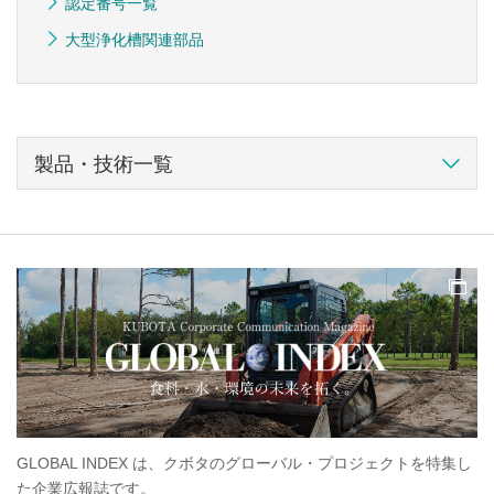
認定番号一覧
大型浄化槽関連部品
製品・技術一覧
GLOBAL INDEX は、クボタのグローバル・プロジェクトを特集し
クボ
た企業広報誌です。
す。