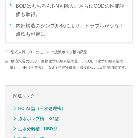
BODはもちろんT-Nも除去。さらにCODの性能評
価も取得。
内部構造のシンプル化により、トラブルが少なく
点検も容易に。
※
型式末尾（D）のモデルは放流ポンプ槽内蔵型
※
放流水質のBOD（生物化学的酸素要求量）、COD（化学的酸素要求
量）、T-N（全窒素）、SS（浮遊物質量）濃度mg/Lは日間平均値です。
関連リンク
HC-AT型（三次処理槽）
原水ポンプ槽 KG型
油水分離槽 UBD型