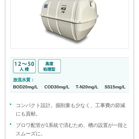
放流水質：
BOD20mg/L
COD30mg/L
T-N20mg/L
SS15mg/L
コンパクト設計。掘削量も少なく、工事費の節減
にも貢献。
ブロワ配管が1系統で済むため、槽の設置が一段と
スムーズに。