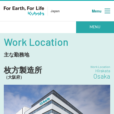
Menu
Japan
MENU
HOME
ホーム
Work Location
About Kubota
クボタを知る第一歩
主な勤務地
Job Categories
Work Location
枚方製造所
職種と仕事
Hirakata
Osaka
（大阪府）
Work Location
主な勤務地
Interview
高専出身社員のご紹介