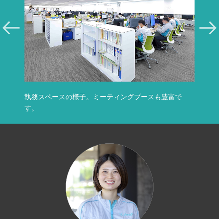
総
執務スペースの様子。ミーティングブースも豊富で
総
す。
で