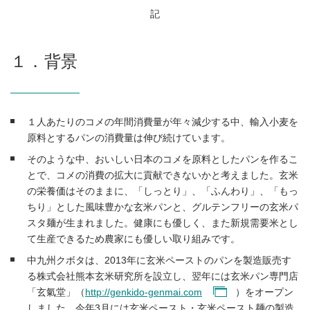
記
１．背景
１人あたりのコメの年間消費量が年々減少する中、輸入小麦を
原料とするパンの消費量は伸び続けています。
そのような中、おいしい日本のコメを原料としたパンを作るこ
とで、コメの消費の拡大に貢献できないかと考えました。玄米
の栄養価はそのままに、「しっとり」、「ふんわり」、「もっ
ちり」とした風味豊かな玄米パンと、グルテンフリーの玄米パ
スタ麺が生まれました。健康にも優しく、また新規需要米とし
て生産できるため農家にも優しい取り組みです。
中九州クボタは、2013年に玄米ペーストのパンを製造販売す
る株式会社熊本玄米研究所を設立し、翌年には玄米パン専門店
「玄氣堂」（
http://genkido-genmai.com
）をオープン
しました。今年3月には玄米ペースト・玄米ペースト麺の製造