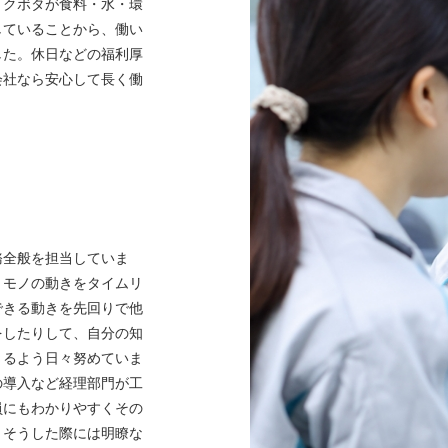
、クボタが食料・水・環
していることから、働い
した。休日などの福利厚
会社なら安心して長く働
務全般を担当していま
・モノの動きをタイムリ
できる動きを先回りで他
をしたりして、自分の知
きるよう日々努めていま
の導入など経理部門が工
員にもわかりやすくその
。そうした際には明瞭な