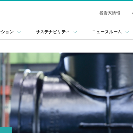
投資家情報
ーション
サステナビリティ
ニュースルーム
WORK LOCATION
タについて
働く場所を知る
かるクボタ
企業研究する
GLOBAL