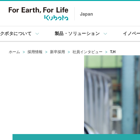
Japan
クボタについて
製品・ソリューション
イノベ
ホーム
採用情報
新卒採用
社員インタビュー
T.H
First
クボ
3分でわ
クボタを
People