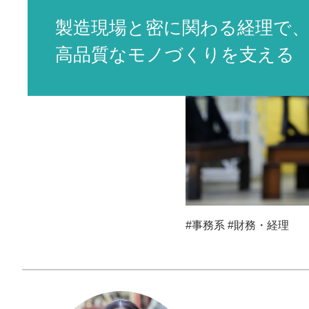
地球
拓く
製造現場と密に関わる経理で
MESSAGE
高品質なモノづくりを支える
メッセージ
職種紹介
動画で知
～
社員イン
#事務系
#財務・経理