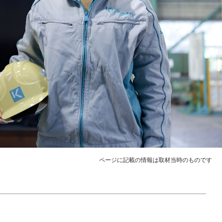
採用情報
求める人財像
募集要項
応募フロー・選考方式
採用FAQ
就活ハラスメント防止
お問い合わせ
ページに記載の情報は取材当時のものです
データ