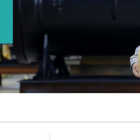
の未来を
世界のクボタから
人
、
る～クボタ社員の仕事に密着
WORKSTYLE
クボタの働き方
タビュー
ダイバーシティへの取り組み
クボタの働きがい
クボタの働きやすさ
クボタで働く人、採用などに関する