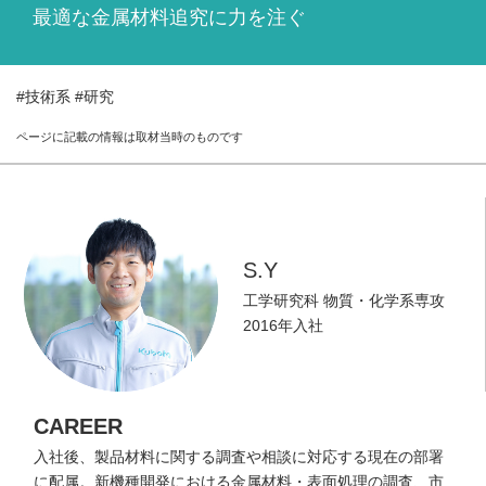
最適な金属材料追究に力を注ぐ
WORK LOCATION
働く場所を知る
GLOBAL
#技術系
#研究
世界のクボタから
ページに記載の情報は取材当時のものです
WORKSTYLE
クボタの働き方
INTERNSHIP
インターンシップ情報
S.Y
工学研究科 物質・化学系専攻
RECRUIT
2016年入社
採用情報
CAREER
入社後、製品材料に関する調査や相談に対応する現在の部署
に配属。新機種開発における金属材料・表面処理の調査、市