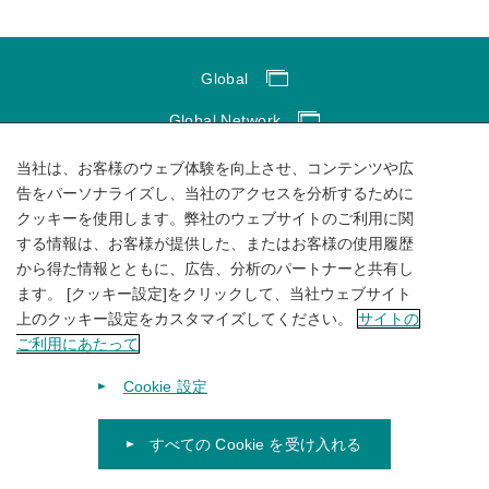
Global
Global Network
サイトのご利用にあたって
当社は、お客様のウェブ体験を向上させ、コンテンツや広
告をパーソナライズし、当社のアクセスを分析するために
ソーシャルメディアポリシー
クッキーを使用します。弊社のウェブサイトのご利用に関
する情報は、お客様が提供した、またはお客様の使用履歴
個人情報保護方針
から得た情報とともに、広告、分析のパートナーと共有し
サイトマップ
ます。 [クッキー設定]をクリックして、当社ウェブサイト
上のクッキー設定をカスタマイズしてください。
サイトの
ご利用にあたって
Cookie 設定
すべての Cookie を受け入れる
© 1996-
2026
KUBOTA Corporation.