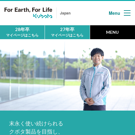
Menu
Japan
28年卒
27年卒
MENU
マイページはこちら
マイページはこちら
HOME
ホーム
MESSAGE
メッセージ
First
クボタについて
People
末永く使い続けられる
地球の未来を
拓く人
クボタ製品を目指し、