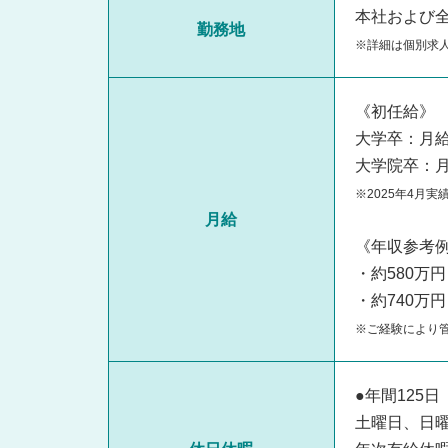
本社および
勤務地
※詳細は個別求
《初任給》
大学卒：月給2
大学院卒：月給
※2025年4月実
月給
《年収参考
・約580万
・約740万
※ご経験により
●年間125日
土曜日、日