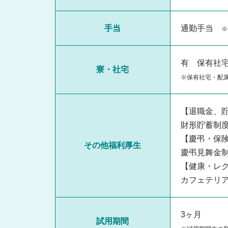
手当
通勤手当
※
有 保有社
寮・社宅
※保有社宅・配
【退職金、
財形貯蓄制
【慶弔・保
その他福利厚生
慶弔見舞金
【健康・レ
カフェテリ
3ヶ月
試用期間