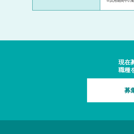
※試用期間中の
現在
職種
募