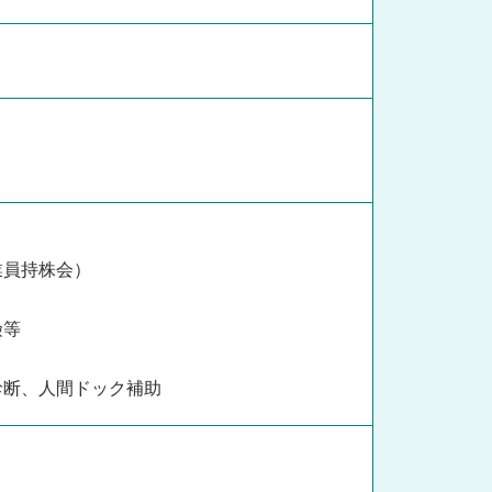
業員持株会）
険等
診断、人間ドック補助