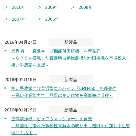
2010年
2009年
2008年
2007年
2006年
2016年04月27日
新製品
業界初！「直進キープ機能付田植機」を新発売
～ＧＰＳを搭載した直進時自動操舵機能付田植機を市場投入し
担い手農家を支援～
2016年01月19日
新製品
担い手農家向け普通型コンバイン「ERH450」を新発売
～高い作業能力で、品質の良い作物を高能率に収穫～
2016年01月19日
新製品
空気清浄機「ピュアウォッシャー」を発売
～除菌性に優れた微酸性電解水の取り出し機能を付加し衛生管
理にも活用～