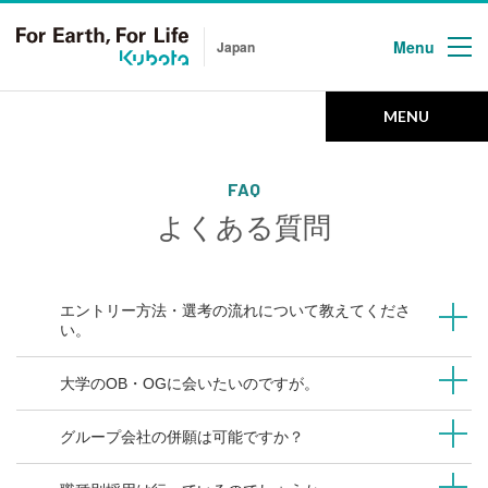
Menu
Japan
Kubota Group Company
Recruiting Information
MENU
クボタグループ会社新卒採用
クボタグループ新卒採用企業一覧
FAQ
よくある質問
HOME
エントリー方法・選考の流れについて教えてくださ
ホーム
い。
ABOUT US
大学のOB・OGに会いたいのですが。
クボタグループについて
グループ会社の併願は可能ですか？
RECRUIT