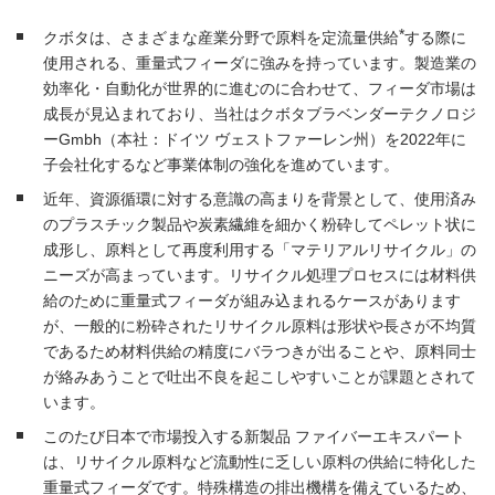
*
クボタは、さまざまな産業分野で原料を定流量供給
する際に
使用される、重量式フィーダに強みを持っています。製造業の
効率化・自動化が世界的に進むのに合わせて、フィーダ市場は
成長が見込まれており、当社はクボタブラベンダーテクノロジ
ーGmbh（本社：ドイツ ヴェストファーレン州）を2022年に
子会社化するなど事業体制の強化を進めています。
近年、資源循環に対する意識の高まりを背景として、使用済み
のプラスチック製品や炭素繊維を細かく粉砕してペレット状に
成形し、原料として再度利用する「マテリアルリサイクル」の
ニーズが高まっています。リサイクル処理プロセスには材料供
給のために重量式フィーダが組み込まれるケースがあります
が、一般的に粉砕されたリサイクル原料は形状や長さが不均質
であるため材料供給の精度にバラつきが出ることや、原料同士
が絡みあうことで吐出不良を起こしやすいことが課題とされて
います。
このたび日本で市場投入する新製品 ファイバーエキスパート
は、リサイクル原料など流動性に乏しい原料の供給に特化した
重量式フィーダです。特殊構造の排出機構を備えているため、