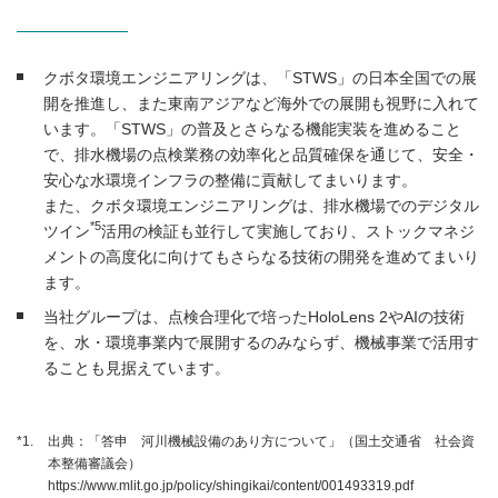
クボタ環境エンジニアリングは、「STWS」の日本全国での展
開を推進し、また東南アジアなど海外での展開も視野に入れて
います。「STWS」の普及とさらなる機能実装を進めること
で、排水機場の点検業務の効率化と品質確保を通じて、安全・
安心な水環境インフラの整備に貢献してまいります。
また、クボタ環境エンジニアリングは、排水機場でのデジタル
*5
ツイン
活用の検証も並行して実施しており、ストックマネジ
メントの高度化に向けてもさらなる技術の開発を進めてまいり
ます。
当社グループは、点検合理化で培ったHoloLens 2やAIの技術
を、水・環境事業内で展開するのみならず、機械事業で活用す
ることも見据えています。
*1.
出典：「答申 河川機械設備のあり方について」（国土交通省 社会資
本整備審議会）
https://www.mlit.go.jp/policy/shingikai/content/001493319.pdf