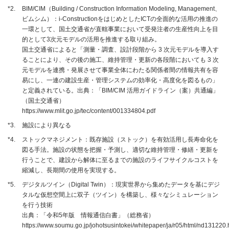
*2.
BIM/CIM（Building / Construction Information Modeling, Management、
ビムシム）：i-ConstructionをはじめとしたICTの全面的な活用の推進の
一環として、国土交通省が直轄事業において受発注者の生産性向上を目
的として3次元モデルの活用を推進する取り組み。
国土交通省によると「測量・調査、設計段階から 3 次元モデルを導入す
ることにより、その後の施工、維持管理・更新の各段階においても 3 次
元モデルを連携・発展させて事業全体にわたる関係者間の情報共有を容
易にし、一連の建設生産・管理システムの効率化・高度化を図るもの」
と定義されている。出典：「BIM/CIM 活用ガイドライン（案）共通編」
（国土交通省）
https://www.mlit.go.jp/tec/content/001334804.pdf
*3.
施設により異なる
*4.
ストックマネジメント：既存施設（ストック）を有効活用し長寿命化を
図る手法。施設の状態を把握・予測し、適切な維持管理・修繕・更新を
行うことで、建設から解体に至るまでの施設のライフサイクルコストを
縮減し、長期間の使用を実現する。
*5.
デジタルツイン（Digital Twin）：現実世界から集めたデータを基にデジ
タルな仮想空間上に双子（ツイン）を構築し、様々なシミュレーション
を行う技術
出典：「令和5年版 情報通信白書」（総務省）
https://www.soumu.go.jp/johotsusintokei/whitepaper/ja/r05/html/nd131220.