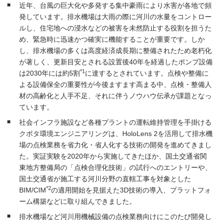
近年、台風の巨大化や多発する集中豪雨により水害が各地で頻
発しています。排水機場は大雨の際に河川の水量をコントロー
ルし、住宅地への浸水などの被害を未然防止する役割を担うた
め、緊急時に迅速かつ確実に機能することが重要です。しか
し、排水機場の多くは高度経済成長期に整備されたため老朽化
が著しく、更新目安とされる設置後40年を経過したポンプ設備
*1
は2030年には約5割
に達するとされています。点検や整備に
よる設備保全の重要性が今後ますます高まる中、点検・整備人
材の高齢化と人手不足、それに伴うノウハウ伝承が課題となっ
ています。
社会インフラ施設など各種プラントの運転維持管理を手掛ける
クボタ環境エンジニアリングは、HoloLens 2を活用して排水機
場の点検業務を省力化・省人化する技術の開発を進めてきまし
た。実証実験を2020年から実施してきたほか、国土交通省関
東地方整備局の「点検合理化技術」の試行へのエントリーや、
国土交通省が施工する河川分野の直轄工事を対象とした
*2
BIM/CIM
の適用開始を見据えた3D技術の導入、プラットフォ
ーム構築などに取り組んできました。
排水機場など河川用機械設備の点検業務向けにこのたび開発し