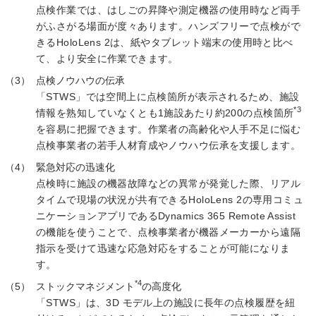
点検作業では、はしごの昇降や測定機器の使用時など両手
がふさがる場面が度々あります。ハンズフリーで点検がで
きるHoloLens 2は、紙やタブレット端末の使用時と比べ
て、より安全に作業できます。
点検ノウハウの伝承
「STWS」では空間上に点検箇所が表示されるため、施設
*3
情報を熟知していなくとも1施設あたり約200の点検箇所
を容易に把握できます。作業者の高齢化や人手不足に悩む
点検事業者の若手人材育成やノウハウ伝承を支援します。
緊急対応の迅速化
点検時に施設の機器故障などの異常が発覚した際、リアル
タイムで現場の状況が共有できるHoloLens 2の専用コミュ
ニケーションアプリであるDynamics 365 Remote Assist
の機能を使うことで、点検事業者が機器メーカーから遠隔
指示を受けて迅速な応急対応をすることが可能になりま
す。
*4
ストックマネジメント
の高度化
「STWS」は、3D モデル上の施設に長年の点検履歴を紐