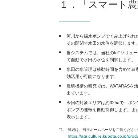
１．「スマート農
河川から揚水ポンプでくみ上げられ
その開閉で水田の水位を調節します
当システムでは、当社のIoTソリュー
て自動で水田の水位を制御します。
水田の水管理は移動時間を含めて農
効活用が可能になります。
農研機構の研究では、WATARAS
出ています。
今回の対象エリアは約32haで、ポン
ポンプの運転を自動制御します。また
表示します。
*1.
詳細は、当社ホームページをご覧ください
https://agriculture.kubota.co.jp/pro