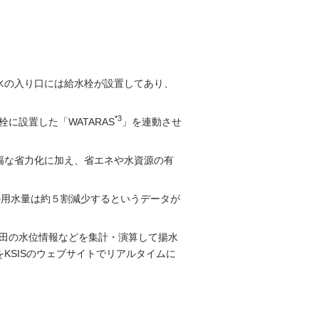
要
水の入り口には給水栓が設置してあり、
*3
に設置した「WATARAS
」を連動させ
幅な省力化に加え、省エネや水資源の有
の用水量は約５割減少するというデータが
る各水田の水位情報などを集計・演算して揚水
KSISのウェブサイトでリアルタイムに