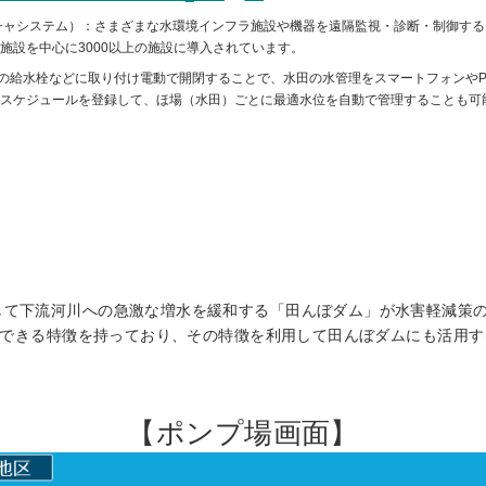
クチャシステム）：さまざまな水環境インフラ施設や機器を遠隔監視・診断・制御する
施設を中心に3000以上の施設に導入されています。
既設の給水栓などに取り付け電動で開閉することで、水田の水管理をスマートフォンや
スケジュールを登録して、ほ場（水田）ごとに最適水位を自動で管理することも可
して下流河川への急激な増水を緩和する「田んぼダム」が水害軽減策
制御できる特徴を持っており、その特徴を利用して田んぼダムにも活用
【ポンプ場画面】