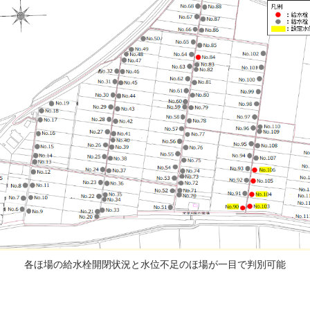
各ほ場の給水栓開閉状況と水位不足のほ場が一目で判別可能