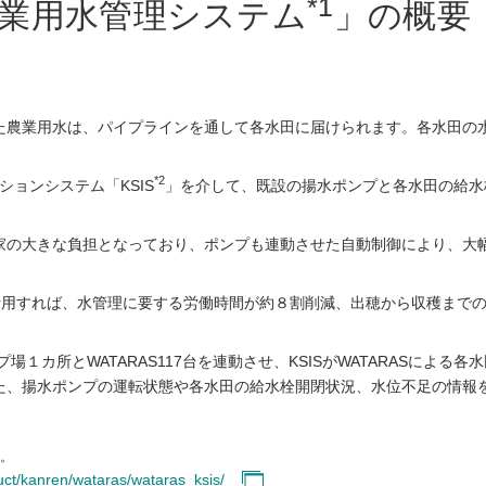
*1
業用水管理システム
」の概
た農業用水は、パイプラインを通して各水田に届けられます。各水田の
。
*2
ションシステム「KSIS
」を介して、既設の揚水ポンプと各水田の給水栓
家の大きな負担となっており、ポンプも連動させた自動制御により、大
を活用すれば、水管理に要する労働時間が約８割削減、出穂から収穫まで
プ場１カ所とWATARAS117台を連動させ、KSISがWATARASによ
、揚水ポンプの運転状態や各水田の給水栓開閉状況、水位不足の情報を
。
duct/kanren/wataras/wataras_ksis/