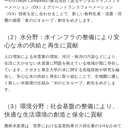
ーやUTokyo Compassの重点項目であるデジタルトランスフォ
ーメーション（DX）とグリーントランスフォーメーション
（GX）技術を足し合わせることで、新しい食料生産・流通・消
費の循環「食のビオループ」創生をめざします。
（2）水分野：水インフラの整備により安
心な水の供給と再生に貢献
人口増加による水需要の増加、河川・海洋の汚染などにより、
生活に欠かせない水資源に問題を抱えている地域が既に存在し
ています。クボタと東京大学の水に関する先端技術や研究を融
合し、安心な水の供給と再生に取り組むことで、生物圏に優し
く新しい水循環の仕組み「水のビオループ」創生をめざしま
す。
（3）環境分野：社会基盤の整備により、
快適な生活環境の創造と保全に貢献
農林水産業は、世界における温室効果ガス排出量の1/4を占めて