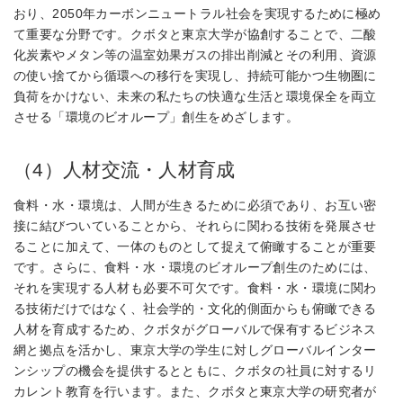
おり、2050年カーボンニュートラル社会を実現するために極め
て重要な分野です。クボタと東京大学が協創することで、二酸
化炭素やメタン等の温室効果ガスの排出削減とその利用、資源
の使い捨てから循環への移行を実現し、持続可能かつ生物圏に
負荷をかけない、未来の私たちの快適な生活と環境保全を両立
させる「環境のビオループ」創生をめざします。
（4）人材交流・人材育成
食料・水・環境は、人間が生きるために必須であり、お互い密
接に結びついていることから、それらに関わる技術を発展させ
ることに加えて、一体のものとして捉えて俯瞰することが重要
です。さらに、食料・水・環境のビオループ創生のためには、
それを実現する人材も必要不可欠です。食料・水・環境に関わ
る技術だけではなく、社会学的・文化的側面からも俯瞰できる
人材を育成するため、クボタがグローバルで保有するビジネス
網と拠点を活かし、東京大学の学生に対しグローバルインター
ンシップの機会を提供するとともに、クボタの社員に対するリ
カレント教育を行います。また、クボタと東京大学の研究者が