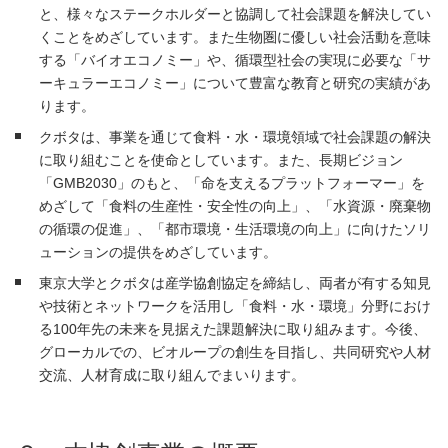
と、様々なステークホルダーと協調して社会課題を解決してい
くことをめざしています。また生物圏に優しい社会活動を意味
する「バイオエコノミー」や、循環型社会の実現に必要な「サ
ーキュラーエコノミー」について豊富な教育と研究の実績があ
ります。
クボタは、事業を通じて食料・水・環境領域で社会課題の解決
に取り組むことを使命としています。また、長期ビジョン
「GMB2030」のもと、「命を支えるプラットフォーマー」を
めざして「食料の生産性・安全性の向上」、「水資源・廃棄物
の循環の促進」、「都市環境・生活環境の向上」に向けたソリ
ューションの提供をめざしています。
東京大学とクボタは産学協創協定を締結し、両者が有する知見
や技術とネットワークを活用し「食料・水・環境」分野におけ
る100年先の未来を見据えた課題解決に取り組みます。今後、
グローカルでの、ビオループの創生を目指し、共同研究や人材
交流、人材育成に取り組んでまいります。