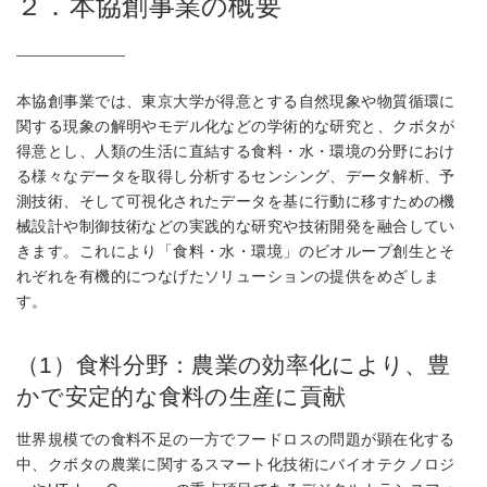
２．本協創事業の概要
本協創事業では、東京大学が得意とする自然現象や物質循環に
関する現象の解明やモデル化などの学術的な研究と、クボタが
得意とし、人類の生活に直結する食料・水・環境の分野におけ
る様々なデータを取得し分析するセンシング、データ解析、予
測技術、そして可視化されたデータを基に行動に移すための機
械設計や制御技術などの実践的な研究や技術開発を融合してい
きます。これにより「食料・水・環境」のビオループ創生とそ
れぞれを有機的につなげたソリューションの提供をめざしま
す。
（1）食料分野：農業の効率化により、豊
かで安定的な食料の生産に貢献
世界規模での食料不足の一方でフードロスの問題が顕在化する
中、クボタの農業に関するスマート化技術にバイオテクノロジ