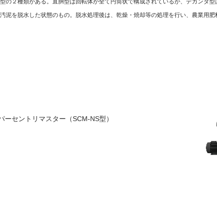
型の２種類がある。直胴型は回転体が全て円筒状で構成されているが、デカンタ型
汚泥を脱水した状態のもの。脱水処理後は、乾燥・焼却等の処理を行い、農業用肥
ーセントリマスター（SCM-NS型）