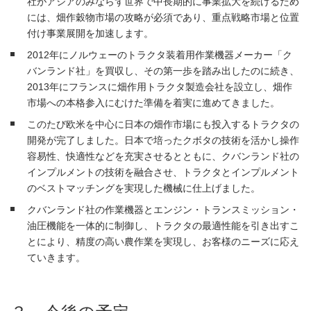
社がアジアのみならず世界で中長期的に事業拡大を続けるため
には、畑作穀物市場の攻略が必須であり、重点戦略市場と位置
付け事業展開を加速します。
2012年にノルウェーのトラクタ装着用作業機器メーカー「ク
バンランド社」を買収し、その第一歩を踏み出したのに続き、
2013年にフランスに畑作用トラクタ製造会社を設立し、畑作
市場への本格参入にむけた準備を着実に進めてきました。
このたび欧米を中心に日本の畑作市場にも投入するトラクタの
開発が完了しました。日本で培ったクボタの技術を活かし操作
容易性、快適性などを充実させるとともに、クバンランド社の
インプルメントの技術を融合させ、トラクタとインプルメント
のベストマッチングを実現した機械に仕上げました。
クバンランド社の作業機器とエンジン・トランスミッション・
油圧機能を一体的に制御し、トラクタの最適性能を引き出すこ
とにより、精度の高い農作業を実現し、お客様のニーズに応え
ていきます。