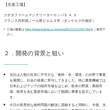
【生産工場】
クボタファームマシナリーヨーロッパＳ.Ａ.Ｓ
フランス共和国ノール県ビエルヌ市（ダンケルク行政区）
工場の概要は
https://www.kubota.co.jp/news/2013/131204j.html
をご参照下
さい。
２．開発の背景と狙い
当社は人類の生存に不可欠な「食料・水・環境」の分野で事業
を展開し、社会の発展に寄与してきました。特に農業機械では
日本およびアジアの稲作市場をはじめ、欧米の野菜・果樹市
場、牧草を含む畜産市場において順調に事業を拡大していま
す。
今日の世界的な食料問題の解決に貢献すると同時に、今後、当