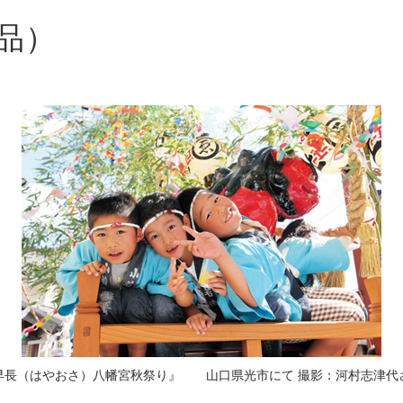
品）
早長（はやおさ）八幡宮秋祭り』 山口県光市にて 撮影：河村志津代