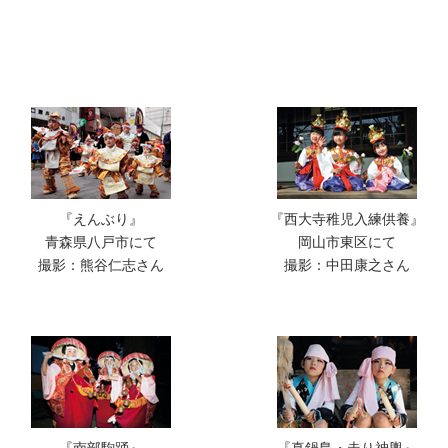
『えんぶり』
『西大寺稚児入練供養』
青森県八戸市にて
岡山市東区にて
撮影：熊谷仁志さん
撮影：中田康之さん
『南部駒踊』
『真鍋島・走り神輿』