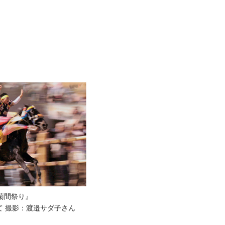
菊間祭り』
て 撮影：渡邉サダ子さん