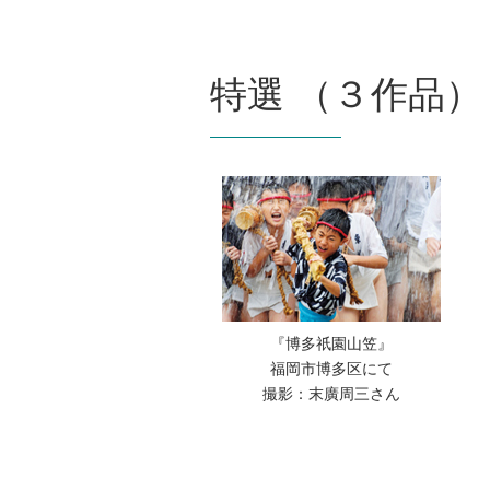
特選 （３作品）
『博多祇園山笠』
福岡市博多区にて
撮影：末廣周三さん