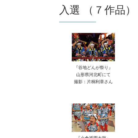
入選 （７作品）
『谷地どんが祭り』
山形県河北町にて
撮影：片桐利章さん
『小倉祇園太鼓』