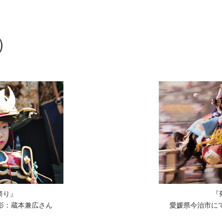
）
祭り』
『
影：蔵本兼広さん
愛媛県今治市に