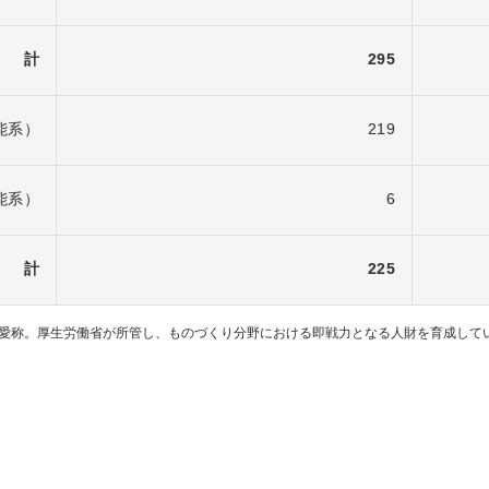
計
295
能系）
219
能系）
6
計
225
の愛称。厚生労働省が所管し、ものづくり分野における即戦力となる人財を育成して