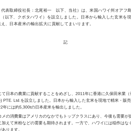
、代表取締役社長：北尾裕一 以下、当社）は、米国ハワイ州オアフ
(Hawaii) Inc.」（以下、クボタハワイ）を設立しました。日本から輸入し
伝え、日本産米の輸出拡大に貢献してまいります。
記
て日本の農業に貢献することをめざし、2011年に香港に久保田米業（香
 (Singapore) PTE. Ltd.を設立しました。日本から輸入した玄米を現
2年には約5,300tの日本産米を輸出しました。
コメの消費量はアメリカのなかでもトップクラスにあり、今後も需要が
に加えて米粉などの需要も期待されます。一方で、ハワイには稲作はな
があります。