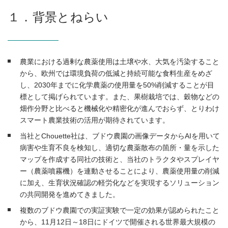
１．背景とねらい
農業における過剰な農薬使用は土壌や水、大気を汚染すること
から、欧州では環境負荷の低減と持続可能な食料生産をめざ
し、2030年までに化学農薬の使用量を50%削減することが目
標として掲げられています。また、果樹栽培では、穀物などの
畑作分野と比べると機械化や精密化が進んでおらず、とりわけ
スマート農業技術の活用が期待されています。
当社とChouette社は、ブドウ農園の画像データからAIを用いて
病害や生育不良を検知し、適切な農薬散布の箇所・量を示した
マップを作成する同社の技術と、当社のトラクタやスプレイヤ
ー（農薬噴霧機）を連動させることにより、農薬使用量の削減
に加え、生育状況確認の軽労化などを実現するソリューション
の共同開発を進めてきました。
複数のブドウ農園での実証実験で一定の効果が認められたこと
から、11月12日～18日にドイツで開催される世界最大規模の