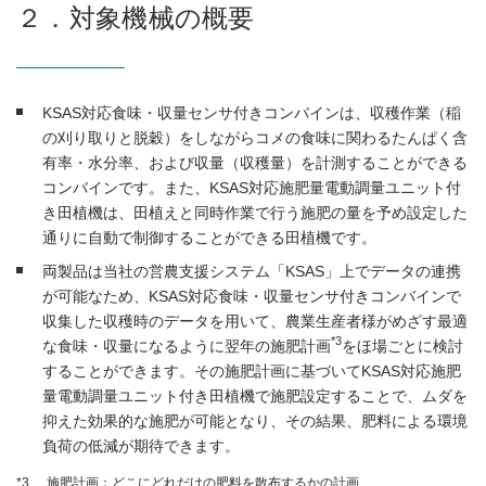
２．対象機械の概要
KSAS対応食味・収量センサ付きコンバインは、収穫作業（稲
の刈り取りと脱穀）をしながらコメの食味に関わるたんぱく含
有率・水分率、および収量（収穫量）を計測することができる
コンバインです。また、KSAS対応施肥量電動調量ユニット付
き田植機は、田植えと同時作業で行う施肥の量を予め設定した
通りに自動で制御することができる田植機です。
両製品は当社の営農支援システム「KSAS」上でデータの連携
が可能なため、KSAS対応食味・収量センサ付きコンバインで
収集した収穫時のデータを用いて、農業生産者様がめざす最適
*3
な食味・収量になるように翌年の施肥計画
をほ場ごとに検討
することができます。その施肥計画に基づいてKSAS対応施肥
量電動調量ユニット付き田植機で施肥設定することで、ムダを
抑えた効果的な施肥が可能となり、その結果、肥料による環境
負荷の低減が期待できます。
*3.
施肥計画：どこにどれだけの肥料を散布するかの計画