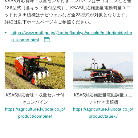
KSAS対応食味・収量センサ付きコンバインはディオニスなど全
186型式（含キット後付型式）、KSAS対応施肥量電動調量ユニ
ット付き田植機はナビウェルなど全28型式が対象となります。
詳細は以下ホームページをご参照ください。
https://www.maff.go.jp/j/kanbo/kankyo/seisaku/midori/midoriho
u_kibann.html
KSAS対応食味・収量センサ付
KSAS対応施肥量電動調量ユニ
きコンバイン
ット付き田植機
https://agriculture.kubota.co.jp/
https://agriculture.kubota.co.jp/
product/combine/
product/taueki/