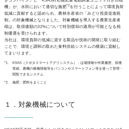
きコンバイン」と「KSAS対応施肥量電動調量ユニット付き田植
*2
機」が、水田において適切な施肥
を行うことによって環境負荷
低減に貢献すると認められ、農林水産省の「みどり投資促進税
制」の対象機械となりました。対象機械を導入する農業生産者
様は、取得価額の32%について特別償却の適用が可能となる税
制優遇を受けられます。
当社は、環境負荷の低減に資する製品や技術の開発に取り組む
ことで、環境と調和の取れた食料供給システムの構築に貢献し
てまいります。
*1.
KSAS（クボタスマートアグリシステム）：ほ場情報や作業履歴、収穫
実績、農機の稼働情報等をパソコンやスマートフォン等を使って管理・
閲覧できるシステム
*2.
施肥：肥料をまくこと
１．対象機械について