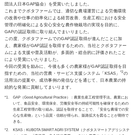
団法人日本GAP協会）を受賞いたしました。
これまでクボタファームでは、適切な農場運営による労働環境
の改善や仕事の効率化による経営改善、生産工程における安全
管理の明確化による安心安全な農作物栽培の実現を目的に、
GAPの認証取得に取り組んでまいりました。
この度、クボタファームでのGAP認証取得が進んだことに加
え、農家様がGAP認証を取得するための、当社とクボタファー
ムによる支援や普及活動が、多面的・総合的に評価されたこと
により受賞にいたりました。
今回の受賞を励みに、今後も多くの農家様がGAP認証取得を目
*2
指すための、当社の営農・サービス支援システム「KSAS」
の
活用法の提案や、成功事例の発信などを通じて、日本農業の持
続的な発展に貢献してまいります。
*1.
GAP（Good Agricultural Practice）：農業生産工程管理手法。農業にお
いて、食品安全、環境保全、労働安全等の持続可能性を確保するための
生産工程管理の取り組み。認証を取得することで、「安全な農場での安
心な生産物」という品質・信頼が得られ、販路拡大を図ることが期待で
きる。
*2.
KSAS：KUBOTA SMART AGRI SYSTEM（クボタスマートアグリシステ