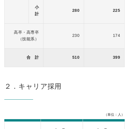
小
280
225
計
高卒・高専卒
230
174
（技能系）
合 計
510
399
２．キャリア採用
（単位：人）