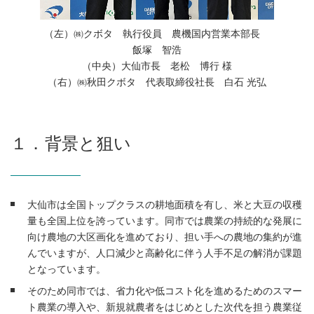
（左）㈱クボタ 執行役員 農機国内営業本部長
飯塚 智浩
（中央）大仙市長 老松 博行 様
（右）㈱秋田クボタ 代表取締役社長 白石 光弘
１．背景と狙い
大仙市は全国トップクラスの耕地面積を有し、米と大豆の収穫
量も全国上位を誇っています。同市では農業の持続的な発展に
向け農地の大区画化を進めており、担い手への農地の集約が進
んでいますが、人口減少と高齢化に伴う人手不足の解消が課題
となっています。
そのため同市では、省力化や低コスト化を進めるためのスマー
ト農業の導入や、新規就農者をはじめとした次代を担う農業従