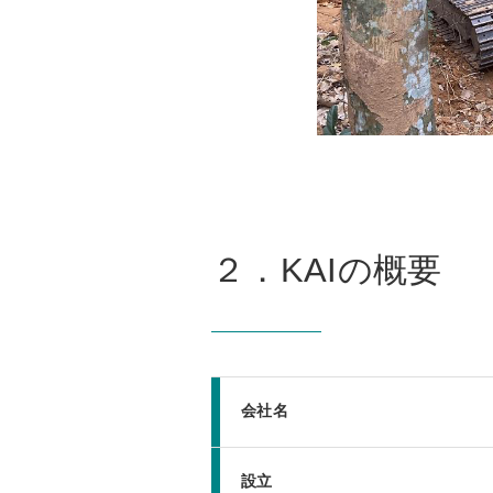
２．KAIの概要
会社名
設立