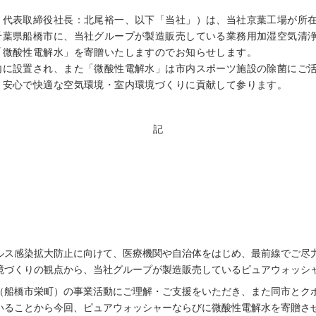
、代表取締役社長：北尾裕一、以下「当社」）は、当社京葉工場が所
千葉県船橋市に、当社グループが製造販売している業務用加湿空気清
「微酸性電解水」を寄贈いたしますのでお知らせします。
内に設置され、また「微酸性電解水」は市内スポーツ施設の除菌にご
、安心で快適な空気環境・室内環境づくりに貢献して参ります。
記
ルス感染拡大防止に向けて、医療機関や自治体をはじめ、最前線でご尽
境づくりの観点から、当社グループが製造販売しているピュアウォッシャ
船橋市栄町）の事業活動にご理解・ご支援をいただき、また同市とクボ
いることから今回、ピュアウォッシャーならびに微酸性電解水を寄贈さ