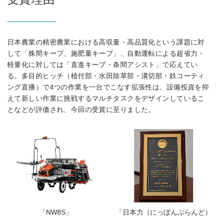
日本農業の精密農業における高収量・高品質化という課題に対
して「株間キープ、施肥量キープ」、自動運転による超省力・
軽量化に対しては「直進キープ・条間アシスト」で応えてい
る。多目的ヒッチ（植付部・水田除草部・溝切部・鉄コーティ
ング直播）で4つの作業を一台でこなす拡張性は、設備投資を抑
えて新しい作業に挑戦するマルチタスクをデザインしているこ
となどが評価され、今回の受賞に至りました。
「NW8S」
「日本力（にっぽんぶらんど）