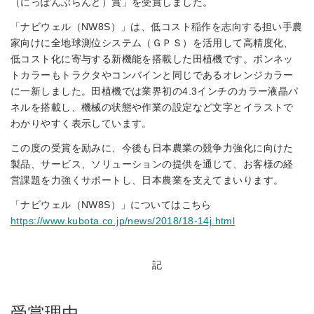
（にっぽんぶらんど）賞」を受賞しました。
「ナビウェル（NW8S）」は、低コスト稲作を志向する担い手農
家向けに全地球測位システム（ＧＰＳ）を活用して高精度化、
低コスト化に寄与する新機能を搭載した田植機です。ボンネッ
トカラーもトラクタやコンバインと同じであるオレンジカラー
に一新しました。田植機では業界初の4.3インチのカラー液晶パ
ネルを搭載し、機械の状態や作業の設定など文字とイラストで
わかりやすく表示しています。
この度の受賞を励みに、今後も日本農業の競争力強化に向けた
製品、サービス、ソリューションの提供を通じて、お客様の経
営課題を力強くサポートし、日本農業を支えてまいります。
「ナビウェル（NW8S）」についてはこちら
https://www.kubota.co.jp/news/2018/18-14j.html
記
受賞理由